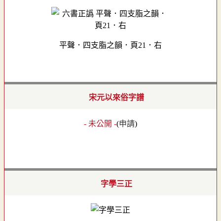
平聲．四支脂之韻．頁21．右
宋元以來俗字譜
- 未公開 -
(
申請
)
字學三正