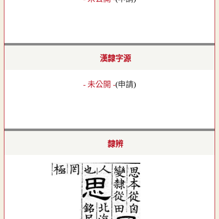
漢隸字源
- 未公開 -
(
申請
)
隸辨