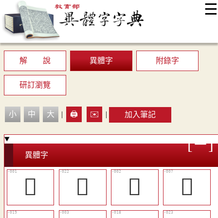
☰
:::
最新消息
常見問題
編輯說明
字典附錄
使用說明
顯示模式
網站導覽
EN
解 說
異體字
附錄字
研訂瀏覽
小
中
大
|
🖨️
✉️
|
加入筆記
異體字
𠂺
󱽆
𠃼
𡴓