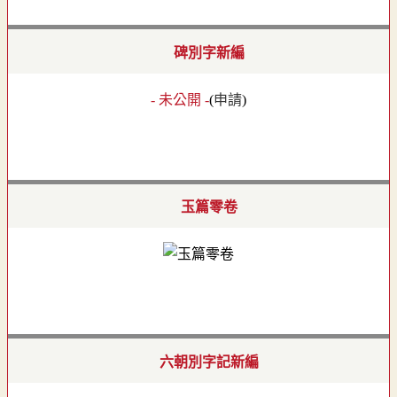
碑別字新編
- 未公開 -
(
申請
)
玉篇零卷
六朝別字記新編