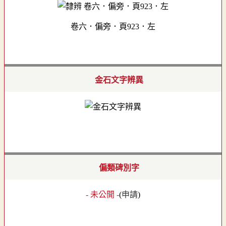
卷六．偏旁．頁923．左
金石文字辨異
偏類碑別字
- 未公開 -
(
申請
)