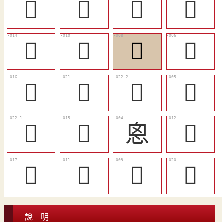
󱽃
𢍄
󱽂
󱽈
󱼾
󱼻
󱼹
󱼸
󱽀
󱽅
𢙍
𢙦
󱽇
󱼿
恖
󱼽
󱽁
󱼼
󱼺
󱽄
說 明