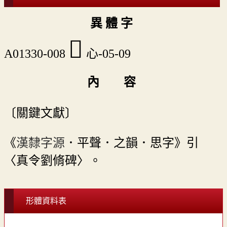
異 體 字
󱼹
A01330-008
心-05-09
內 容
〔關鍵文獻〕
《
漢隸字源
．平聲．之韻．思字》引
〈真令劉脩碑〉。
形體資料表