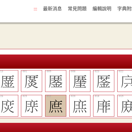
:::
最新消息
常見問題
編輯說明
字典附
󱰕
𠪛
󱰓
𠪤
𠪜

󱰠
󱰟
󱰔
󱰜
󱰚
