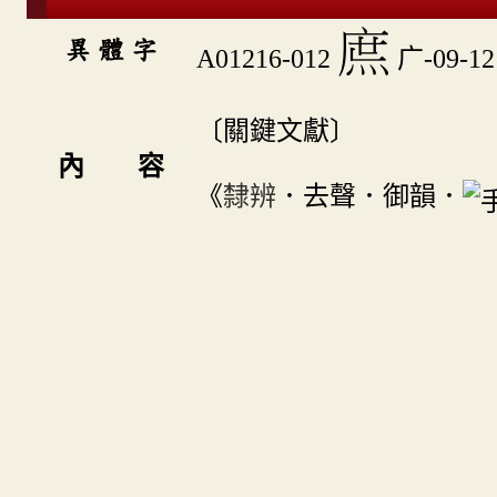
󱰔
異 體 字
A01216-012
广-09-12
〔關鍵文獻〕
內 容
《
隸辨
．去聲．御韻．