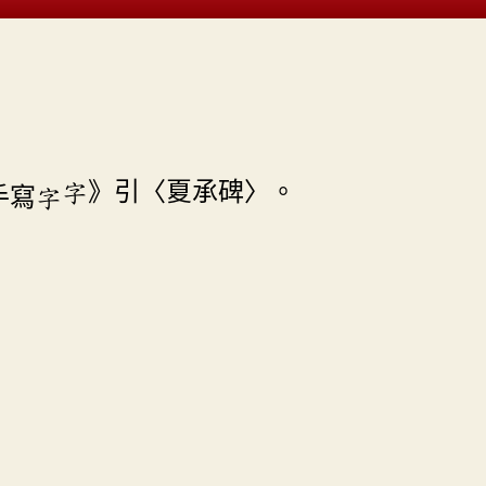
字》引〈夏承碑〉。