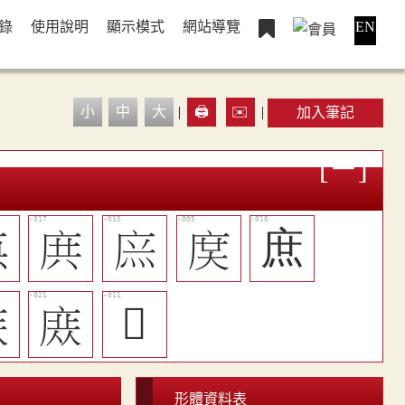
錄
使用說明
顯示模式
網站導覽
EN
小
中
大
|
🖨️
✉️
|
加入筆記

󱰙
󱰗
󱰒
庶

󱰝
𤈲
形體資料表