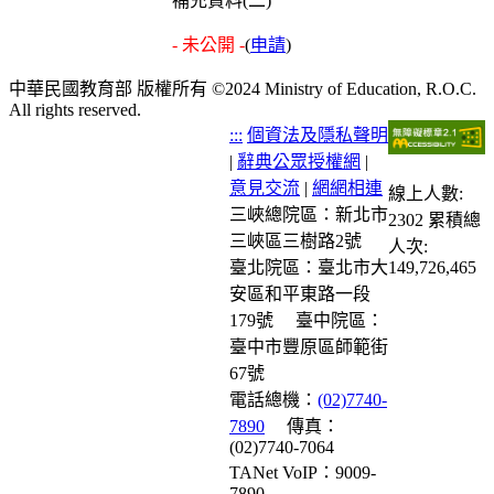
補充資料(二)
- 未公開 -
(
申請
)
中華民國教育部 版權所有 ©2024 Ministry of Education, R.O.C.
All rights reserved.
:::
個資法及隱私聲明
|
辭典公眾授權網
|
意見交流
|
網網相連
線上人數:
三峽總院區：新北市
2302
累積總
三峽區三樹路2號
人次:
臺北院區：臺北市大
149,726,465
安區和平東路一段
179號
臺中院區：
臺中市豐原區師範街
67號
電話總機：
(02)7740-
7890
傳真：
(02)7740-7064
TANet VoIP：9009-
7890