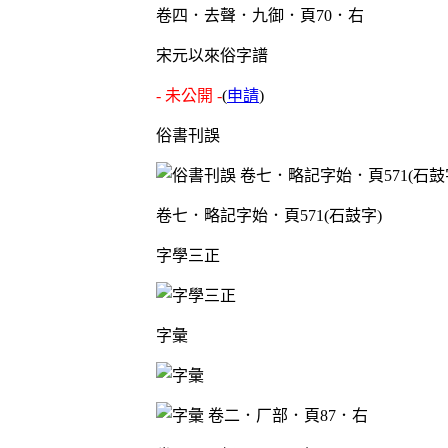
卷四．去聲．九御．頁70．右
宋元以來俗字譜
- 未公開 -
(
申請
)
俗書刊誤
卷七．略記字始．頁571(石鼓字)
字學三正
字彙