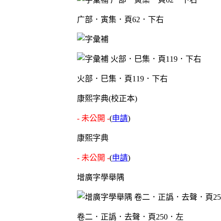
广部．寅集．頁62．下右
火部．巳集．頁119．下右
康熙字典(校正本)
- 未公開 -
(
申請
)
康熙字典
- 未公開 -
(
申請
)
增廣字學舉隅
卷二．正譌．去聲．頁250．左