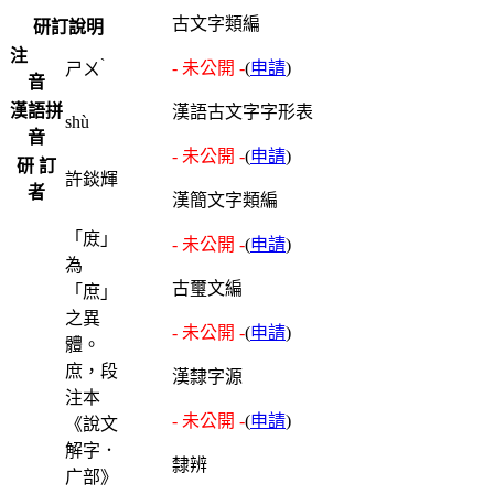
古文字類編
研訂說明
注
ˋ
- 未公開 -
(
申請
)
ㄕㄨ
音
漢語拼
漢語古文字字形表
shù
音
- 未公開 -
(
申請
)
研 訂
許錟輝
者
漢簡文字類編
「庻」
- 未公開 -
(
申請
)
為
古璽文編
「庶」
之異
- 未公開 -
(
申請
)
體。
庶，段
漢隸字源
注本
- 未公開 -
(
申請
)
《說文
解字．
隸辨
广部》