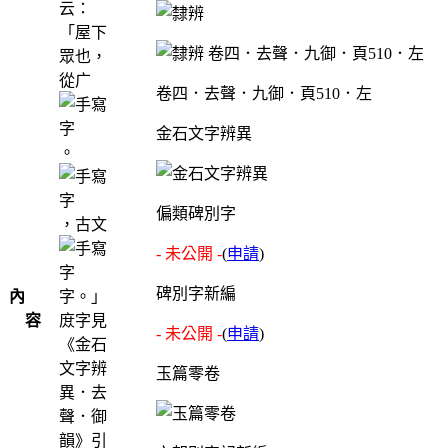
云：
「屋下
眾也，
從广
卷四．去聲．九御．頁510．左
金石文字辨異
。
偏類碑別字
，古文
- 未公開 -
(
申請
)
碑別字新編
內
字。」
容
庻字見
- 未公開 -
(
申請
)
《金石
文字辨
玉篇零卷
異．去
聲．御
韻》引