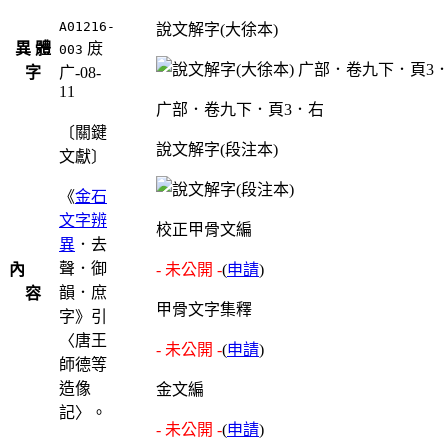
A01216-
說文解字(大徐本)
異 體
庻
003
字
广-08-
11
广部．卷九下．頁3．右
〔關鍵
說文解字(段注本)
文獻〕
《
金石
文字辨
校正甲骨文編
異
．去
聲．御
內
- 未公開 -
(
申請
)
韻．庶
容
甲骨文字集釋
字》引
〈唐王
- 未公開 -
(
申請
)
師德等
造像
金文編
記〉。
- 未公開 -
(
申請
)