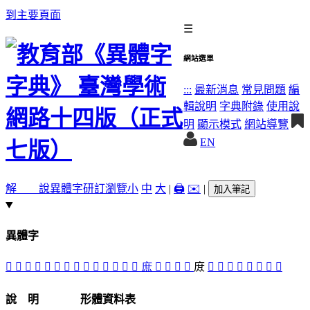
到主要頁面
☰
網站選單
:::
最新消息
常見問題
編
輯說明
字典附錄
使用說
明
顯示模式
網站導覽
EN
解 說
異體字
研訂瀏覽
小
中
大
|
🖨️
✉️
|
加入筆記
異體字
𠦜
𠩽
󱰑
𠪌
󱰞
󱰕
𠪛
󱰓
𠪤
𠪜
󱮴
󱰙
󱰗
󱰒
庶
𢉙
󱰖
󱯑
󱰘
庻
󱰠
󱰟
󱰔
󱰜
󱰚
󱰛
󱰝
𤈲
說 明
形體資料表