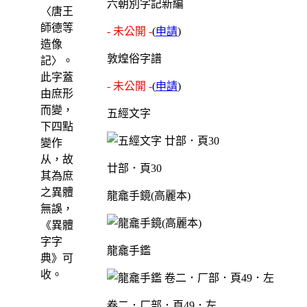
六朝別字記新編
〈唐王
師德等
- 未公開 -
(
申請
)
造像
敦煌俗字譜
記〉。
此字蓋
- 未公開 -
(
申請
)
由庶形
而變，
五經文字
下四點
變作
从，故
廿部．頁30
其為庶
之異體
龍龕手鏡(高麗本)
無誤，
《異體
字字
龍龕手鑑
典》可
收。
卷二．厂部．頁49．左