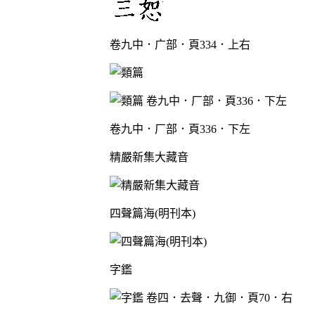
卷九中．广部．頁334．上右
卷九中．厂部．頁336．下左
精嚴新集大藏音
四聲篇海(明刊本)
字鑑