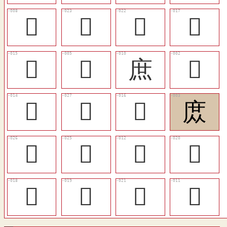
𠪤
𠪜
󱮴
󱰙
󱰗
󱰒
庶
𢉙
󱰖
󱯑
󱰘
庻
󱰠
󱰟
󱰔
󱰜
󱰚
󱰛
󱰝
𤈲