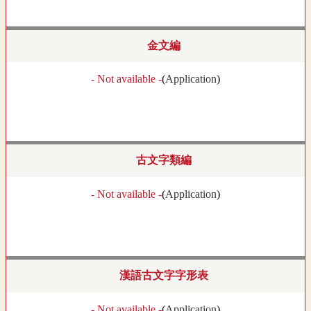
金文編
- Not available -
(
Application
)
古文字類編
- Not available -
(
Application
)
漢語古文字字形表
- Not available -
(
Application
)