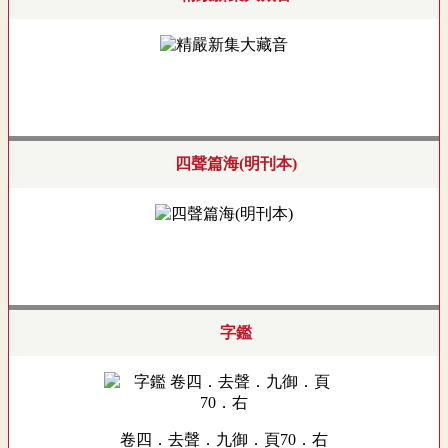
四聲篇海(明刊本)
字鑑
卷四．去聲．九御．頁70．右