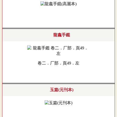
龍龕手鑑
卷二．厂部．頁49．左
玉篇(元刊本)