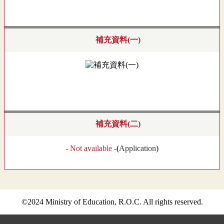
補充資料(一)
補充資料(二)
- Not available -
(
Application
)
©2024 Ministry of Education, R.O.C. All rights reserved.