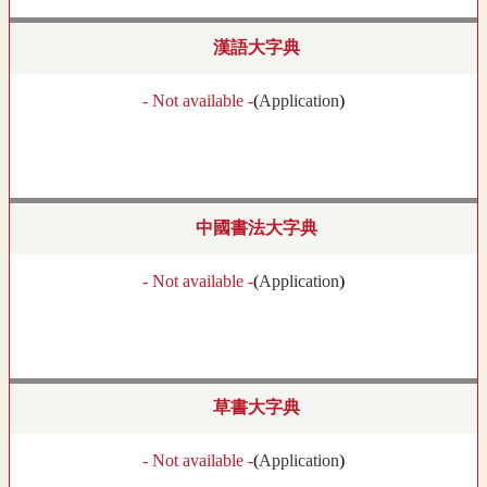
漢語大字典
- Not available -
(
Application
)
中國書法大字典
- Not available -
(
Application
)
草書大字典
- Not available -
(
Application
)