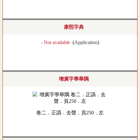
康熙字典
- Not available -
(
Application
)
增廣字學舉隅
卷二．正譌．去聲．頁250．左