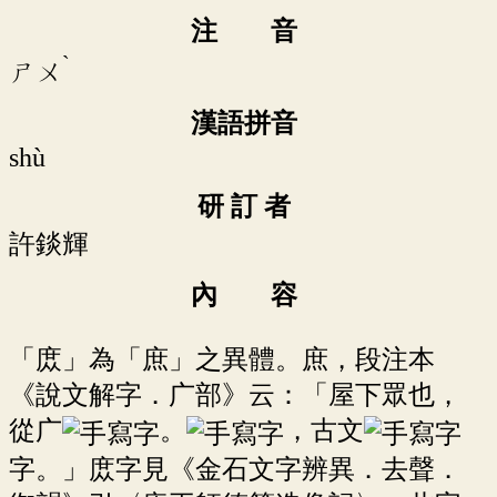
注 音
ˋ
ㄕㄨ
漢語拼音
shù
研 訂 者
許錟輝
內 容
「庻」為「庶」之異體。庶，段注本
《說文解字．广部》云：「屋下眾也，
從广
。
，古文
字。」庻字見《金石文字辨異．去聲．