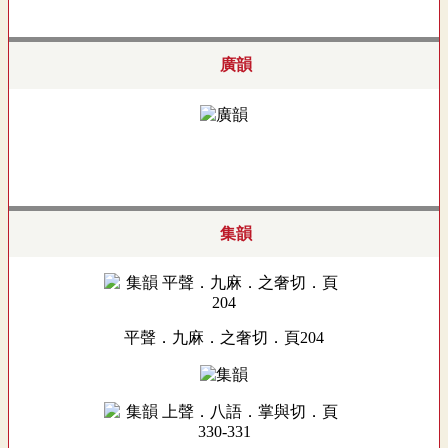
廣韻
集韻
平聲．九麻．之奢切．頁204