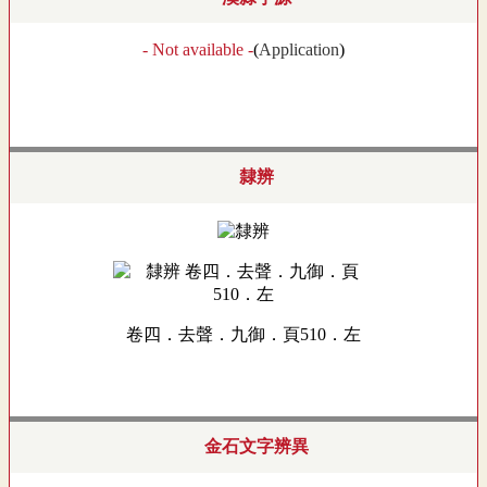
- Not available -
(
Application
)
隸辨
卷四．去聲．九御．頁510．左
金石文字辨異