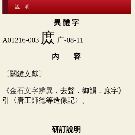
說 明
異 體 字
庻
A01216-003
广-08-11
內 容
〔關鍵文獻〕
《
金石文字辨異
．去聲．御韻．庶字》
引〈唐王師德等造像記〉。
研訂說明