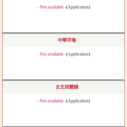
- Not available -
(
Application
)
中華字海
- Not available -
(
Application
)
古文四聲韻
- Not available -
(
Application
)