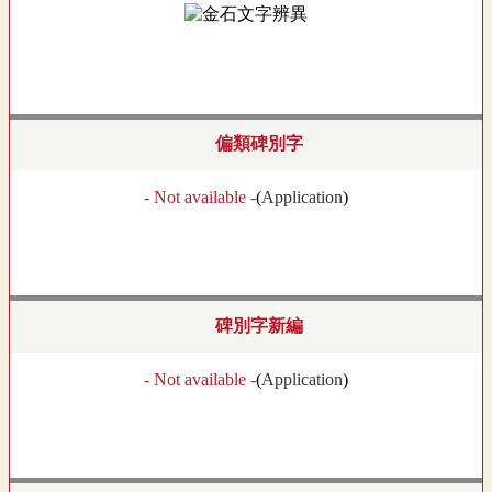
偏類碑別字
- Not available -
(
Application
)
碑別字新編
- Not available -
(
Application
)