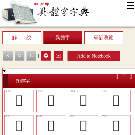
☰
:::
News
Editing Instructions
Appendix
User Guide
Display Mode
Sitemap
中
解 說
異體字
研訂瀏覽
S
M
L
|
🖨️
✉️
|
Add to Notebook
異體字
𠦜
𠩽
󱰑
𠪌
󱰞
󱰕
𠪛
󱰓