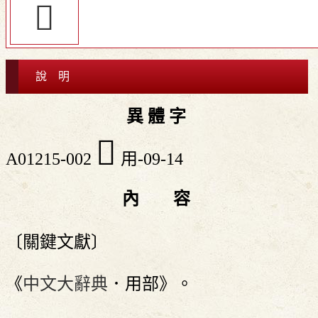
𧆿
說 明
異 體 字
𠭻
A01215-002
用-09-14
內 容
〔關鍵文獻〕
《
中文大辭典
．用部》。