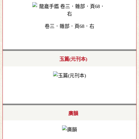
卷三．雜部．頁68．右
玉篇(元刊本)
廣韻