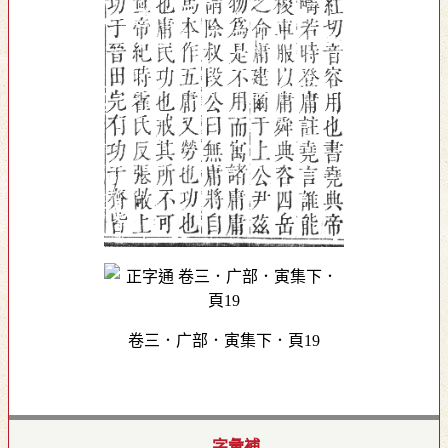
卷三．广部．寅集下．頁19
字彙補