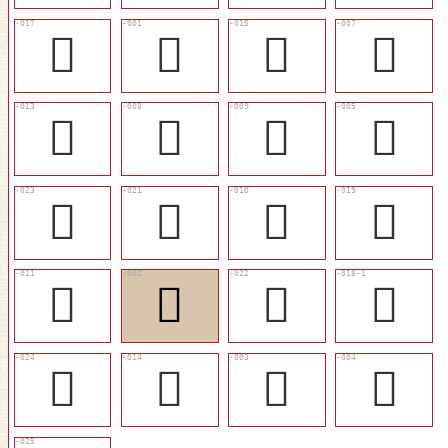
󱰉
𠆌
󱰇
󱯿
󱰅
󱰀
󱰁
󱯽
󱰏
󱰍
󱰂
󱰋
󱰃
𠭻
󱰎
󱰊
󱰐
󱰆
𦤘
󱯼