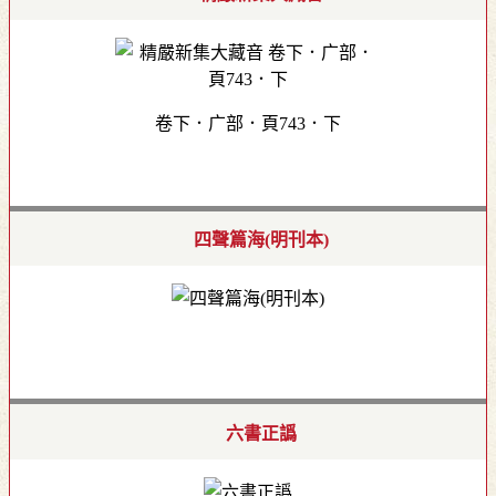
卷下．广部．頁743．下
四聲篇海(明刊本)
六書正譌