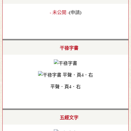
- 未公開 -
(
申請
)
干祿字書
平聲．頁4．右
五經文字