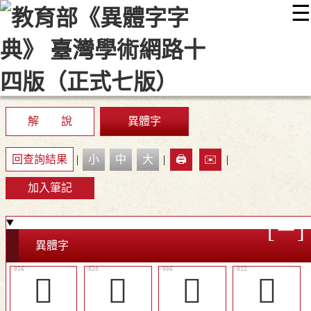
☰
:::
最新消息
常見問題
編輯說明
字典附錄
使用說明
顯示模式
網站導覽
EN
解 說
異體字
回查詢結果
|
小
中
大
|
🖨️
✉️
|
加入筆記
異體字
󱰈
󱰌
󱯾
󱰄