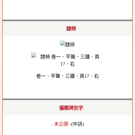
隸辨
卷一．平聲．三鍾．頁17．右
偏類碑別字
- 未公開 -
(
申請
)