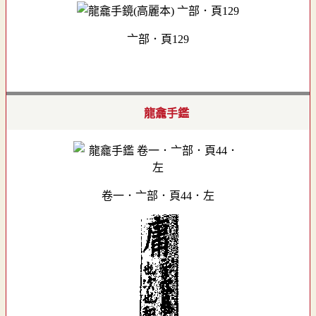
亠部．頁129
龍龕手鑑
卷一．亠部．頁44．左