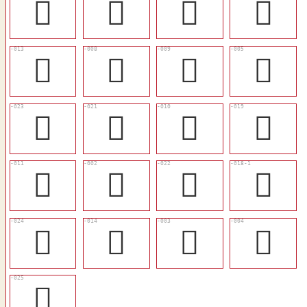
󱰉
𠆌
󱰇
󱯿
󱰅
󱰀
󱰁
󱯽
󱰏
󱰍
󱰂
󱰋
󱰃
𠭻
󱰎
󱰊
󱰐
󱰆
𦤘
󱯼
𧆿