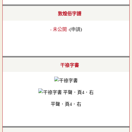
敦煌俗字譜
- 未公開 -
(
申請
)
干祿字書
平聲．頁4．右