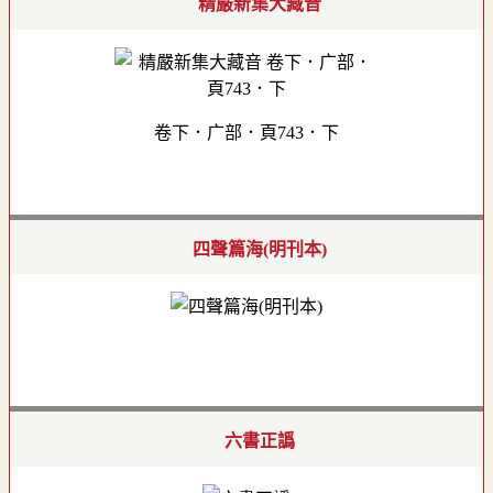
精嚴新集大藏音
卷下．广部．頁743．下
四聲篇海(明刊本)
六書正譌