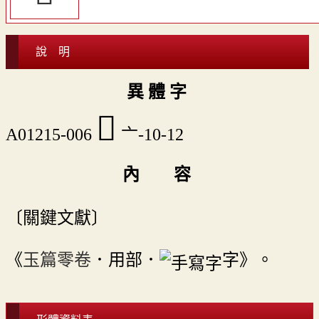
說 明
異 體 字
󱯾
A01215-006
亠-10-12
內 容
〔關鍵文獻〕
《
玉篇零卷
．用部．
字》。