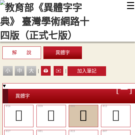
☰
:::
最新消息
常見問題
編輯說明
字典附錄
使用說明
顯示模式
網站導覽
EN
解 說
異體字
小
中
大
|
🖨️
✉️
|
加入筆記
異體字
󱰈
󱰌
󱯾
󱰄