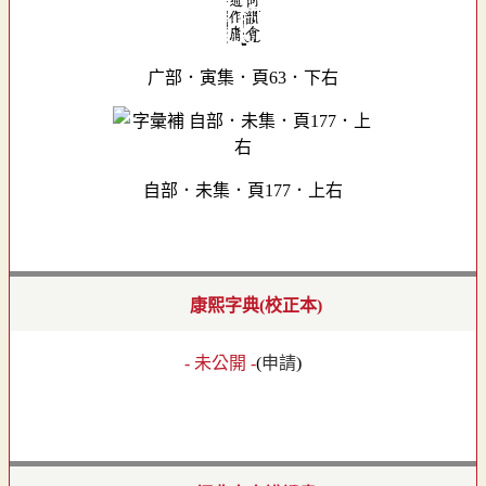
广部．寅集．頁63．下右
自部．未集．頁177．上右
康熙字典(校正本)
- 未公開 -
(
申請
)