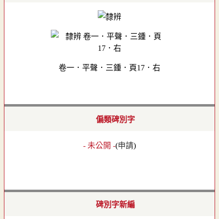
卷一．平聲．三鍾．頁17．右
偏類碑別字
- 未公開 -
(
申請
)
碑別字新編