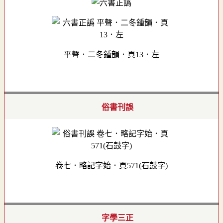
平聲．二冬鍾韻．頁13．左
俗書刊誤
卷七．略記字始．頁571(石鼓字)
字學三正