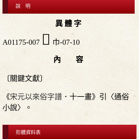
說 明
異 體 字
󱬍
A01175-007
巾-07-10
內 容
〔關鍵文獻〕
《
宋元以來俗字譜
．十一畫》引〈通俗
小說〉。
形體資料表