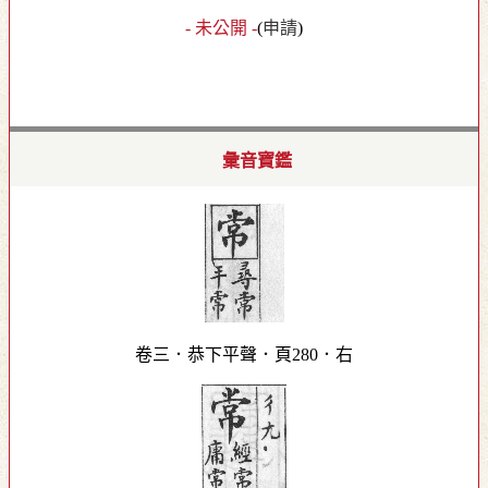
- 未公開 -
(
申請
)
彙音寶鑑
卷三．恭下平聲．頁280．右