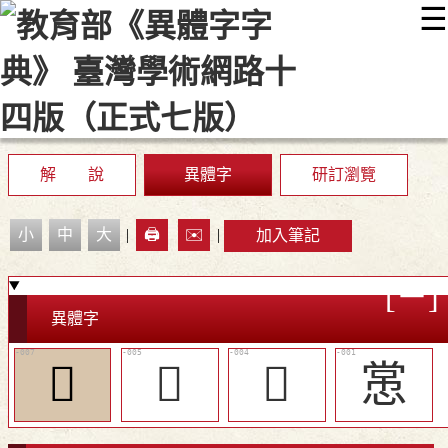
☰
:::
最新消息
常見問題
編輯說明
字典附錄
使用說明
顯示模式
網站導覽
EN
解 說
異體字
研訂瀏覽
小
中
大
|
🖨️
✉️
|
加入筆記
異體字
󱬍
󱬌
󱬋
㦂