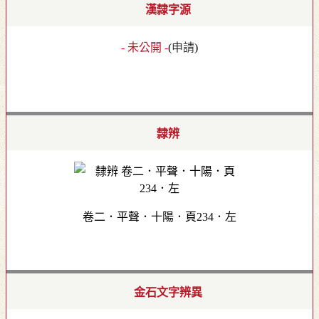
漢隸字源
- 未公開 -
(
申請
)
隸辨
卷二．平聲．十陽．頁234．左
金石文字辨異