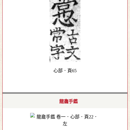
心部．頁65
龍龕手鑑