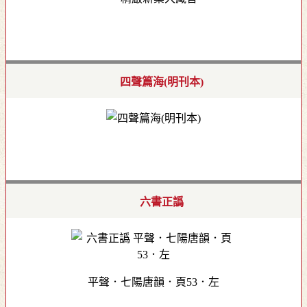
四聲篇海(明刊本)
六書正譌
平聲．七陽唐韻．頁53．左