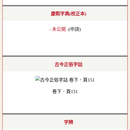
康熙字典(校正本)
- 未公開 -
(
申請
)
古今正俗字詁
卷下．頁151
字辨