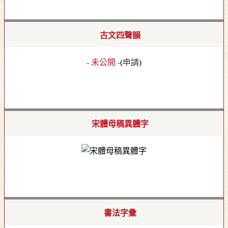
古文四聲韻
- 未公開 -
(
申請
)
宋體母稿異體字
書法字彙