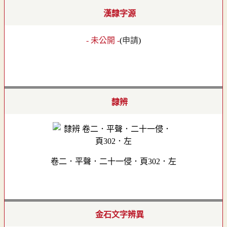
漢隸字源
- 未公開 -
(
申請
)
隸辨
卷二．平聲．二十一侵．頁302．左
金石文字辨異