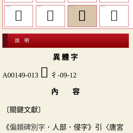
󰉉
󰉈
󰉍
󰉌
說 明
異 體 字
󰉍
A00149-013
彳-09-12
內 容
〔關鍵文獻〕
《
偏類碑別字
．人部．侵字》引〈唐宮