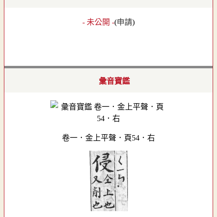
- 未公開 -
(
申請
)
彙音寶鑑
卷一．金上平聲．頁54．右