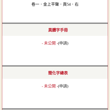
卷一．金上平聲．頁54．右
異體字手冊
- 未公開 -
(
申請
)
簡化字總表
- 未公開 -
(
申請
)