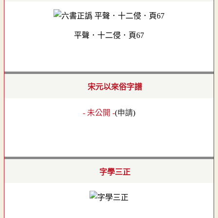
平聲．十二侵．頁67
宋元以來俗字譜
- 未公開 -
(
申請
)
字學三正