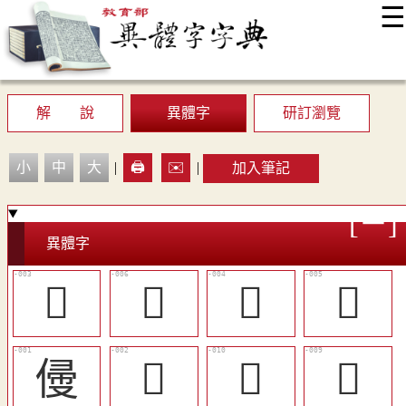
☰
:::
最新消息
常見問題
編輯說明
字典附錄
使用說明
顯示模式
網站導覽
EN
解 說
異體字
研訂瀏覽
小
中
大
|
🖨️
✉️
|
加入筆記
異體字
󰉄
󰉇
󰉅
󲳙
㑴
𢔀
󰉋
󰉊