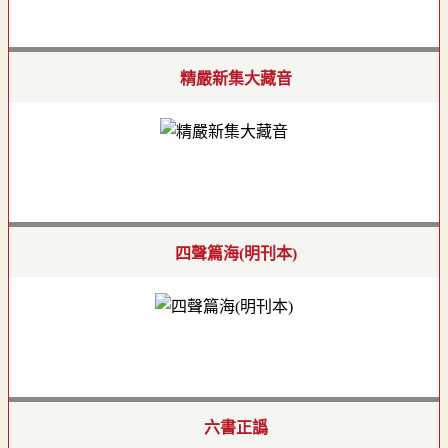
精嚴新集大藏音
四聲篇海(明刊本)
六書正譌