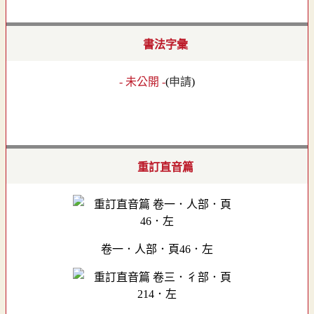
書法字彙
- 未公開 -
(
申請
)
重訂直音篇
卷一．人部．頁46．左