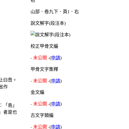
山部．卷九下．頁1．右
說文解字(段注本)
校正甲骨文編
- 未公開 -
(
申請
)
甲骨文字集釋
止曰㠀。
- 未公開 -
(
申請
)
省作
金文編
- 未公開 -
(
申請
)
：「島」
」者是也
古文字類編
- 未公開 -
(
申請
)