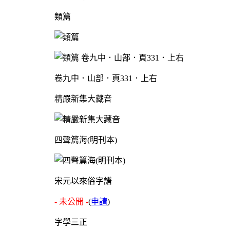
類篇
卷九中．山部．頁331．上右
精嚴新集大藏音
四聲篇海(明刊本)
宋元以來俗字譜
- 未公開 -
(
申請
)
字學三正