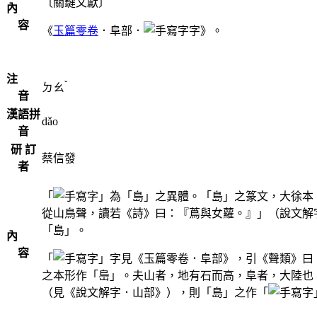
〔關鍵文獻〕
內
容
《
玉篇零卷
．阜部．
字》。
注
ˇ
ㄉㄠ
音
漢語拼
dǎo
音
研 訂
蔡信發
者
「
」為「島」之異體。「島」之篆文，大徐本
從山鳥聲，讀若《詩》曰：『蔦與女蘿。』」（說文解
「島」。
內
容
「
」字見《玉篇零卷．阜部》，引《聲類》曰
之本形作「㠀」。夫山者，地有石而高，阜者，大陸也
（見《說文解字．山部》），則「島」之作「