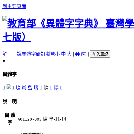
到主要頁面
解 說
異體字
研訂瀏覽
小
中
大
|
🖨️
✉️
|
加入筆記
異體字
󱨆
嶋
嶌
㠀
嶹
󱨂
隝
󱨄
隯
󱨃
說 明
異 體
隝
阜-11-14
A01120-003
字