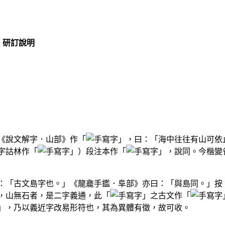
研訂說明
《說文解字．山部》作「
」，曰：「海中往往有山可依
字詁林作「
」）段注本作「
」，說同。今楷變
：「古文島字也。」《龍龕手鑑．阜部》亦曰：「與島同。」按
，山無石者，是二字義通，此「
」之古文作「
」，乃以義近字改易形符也，其為異體有徵，故可收。