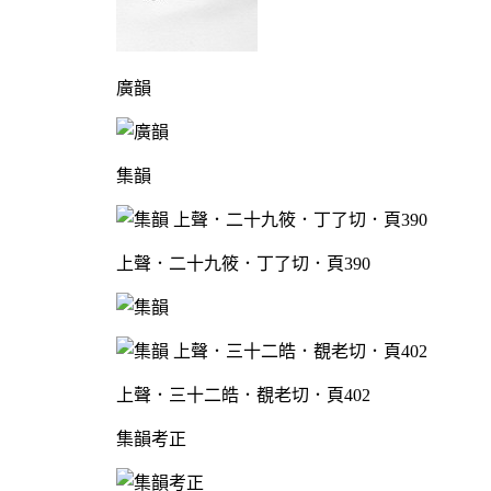
廣韻
集韻
上聲．二十九筱．丁了切．頁390
上聲．三十二皓．覩老切．頁402
集韻考正