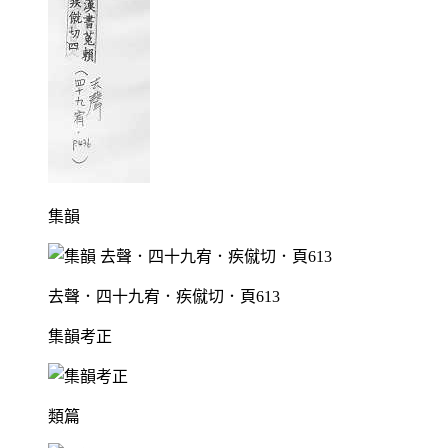
集韻
去聲．四十九宥．疾僦切．頁613
集韻考正
類篇