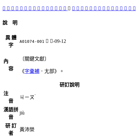
󱢚
󱢞
󱢥
󱢒
󱢨
󱢕
󱢛
󱢑
󱢜
󱢢
󱢠
󱢖
󱢗
󱢣
󱢘
𡯶
󱢤
󱢏
󱢎
󱢧
󱢦
󱢟
󱢡
󱢔
󱢓
󱢝
𡰔
󱢙
𡰗
󱢐
𡰜
說 明
異 體
𡯶
尢-09-12
A01074-001
字
〔關鍵文獻〕
內
容
《
字彙補
．尢部》。
研訂說明
注
ˋ
ㄐㄧㄡ
音
漢語拼
jiù
音
研 訂
黃沛榮
者