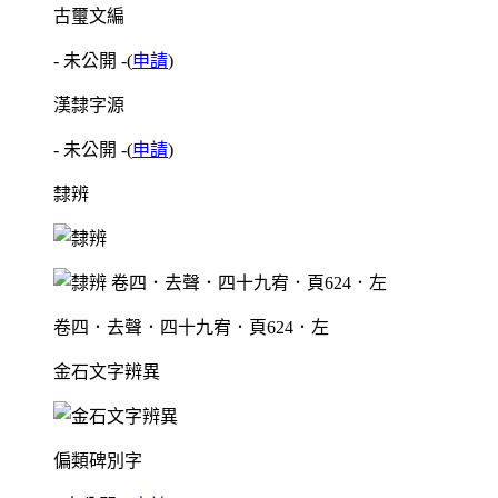
古璽文編
- 未公開 -
(
申請
)
漢隸字源
- 未公開 -
(
申請
)
隸辨
卷四．去聲．四十九宥．頁624．左
金石文字辨異
偏類碑別字