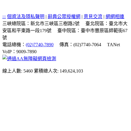
:::
個資法及隱私聲明
|
辭典公眾授權網
|
意見交流
|
網網相連
三峽總院區：新北市三峽區三樹路2號
臺北院區：臺北市大
安區和平東路一段179號
臺中院區：臺中市豐原區師範街67
號
電話總機：
(02)7740-7890
傳真：(02)7740-7064
TANet
VoIP：9009-7890
線上人數: 5460
累積總人次: 149,624,103