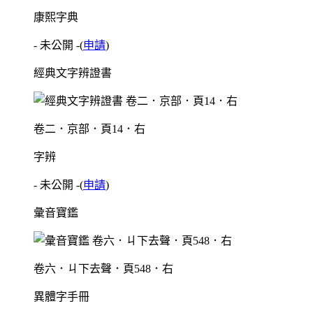
康熙字典
- 未公開 -
(
申請
)
經典文字辨證書
卷二．京部．頁14．右
字辨
- 未公開 -
(
申請
)
彙音寶鑑
卷六．ㄐ下去聲．頁548．右
異體字手冊