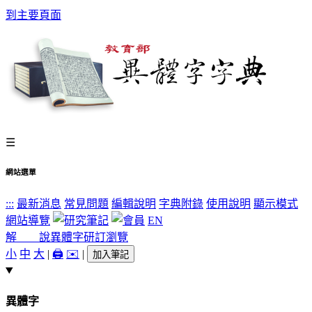
到主要頁面
☰
網站選單
:::
最新消息
常見問題
編輯說明
字典附錄
使用說明
顯示模式
網站導覽
EN
解 說
異體字
研訂瀏覽
小
中
大
|
🖨️
✉️
|
加入筆記
異體字