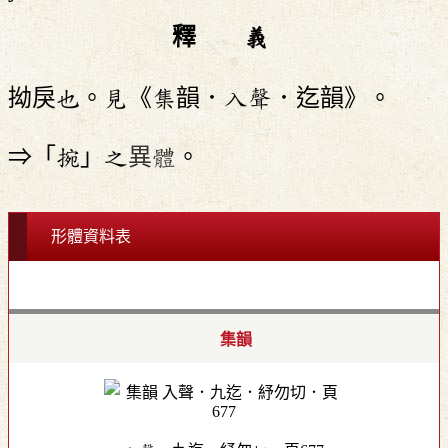
釋 義
拗戾也。見《集韻．入聲．迄韻》。
⇒「捥」之
異體
。
形體資料表
集韻