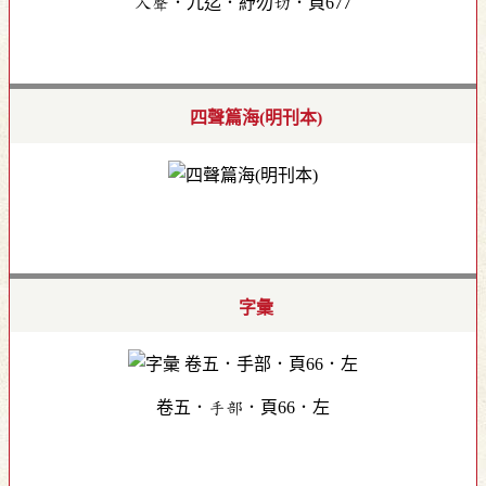
入聲．九迄．紓勿切．頁677
四聲篇海(明刊本)
字彙
卷五．手部．頁66．左