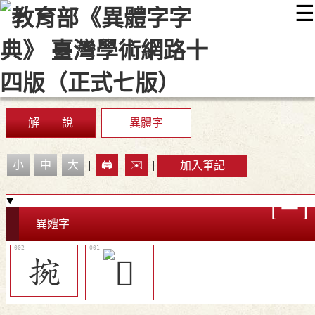
☰
:::
最新消息
常見問題
編輯說明
字典附錄
使用說明
顯示模式
網站導覽
EN
解 說
異體字
小
中
大
|
🖨️
✉️
|
加入筆記
異體字
捥