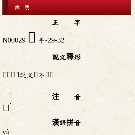
說 明
正 字
𢺴
N00029
手-29-32
說文釋形
「𢺴」《說文》不錄。
注 音
ˋ
ㄩ
漢語拼音
yù