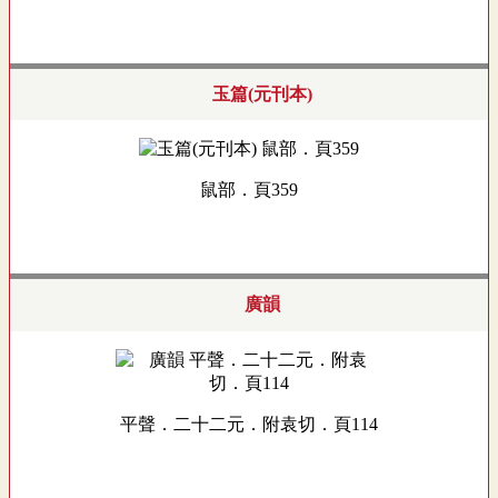
玉篇(元刊本)
鼠部．頁359
廣韻
平聲．二十二元．附袁切．頁114