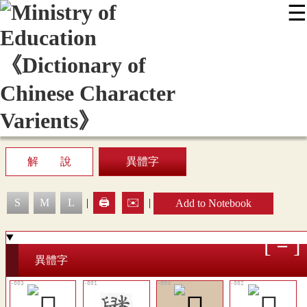
☰
:::
News
Editing Instructions
Appendix
User Guide
Display Mode
Sitemap
中
解 說
異體字
S
M
L
|
🖨️
✉️
|
Add to Notebook
異體字