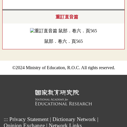
重訂直音篇
鼠部．卷六．頁565
©2024 Ministry of Education, R.O.C. All rights reserved.
:::
Privacy Statement
|
Dictionary Network
|
Opinion Exchange
|
Network Links