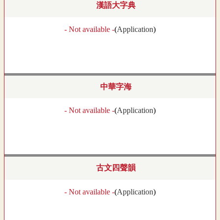
漢語大字典
- Not available -
(
Application
)
中華字海
- Not available -
(
Application
)
古文四聲韻
- Not available -
(
Application
)