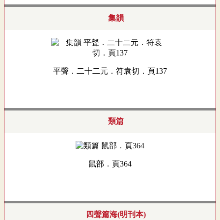
集韻
平聲．二十二元．符袁切．頁137
類篇
鼠部．頁364
四聲篇海(明刊本)