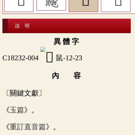
說 明
異 體 字
C18232-004
鼠-12-23
內 容
〔關鍵文獻〕
《
玉篇
》。
《
重訂直音篇
》。