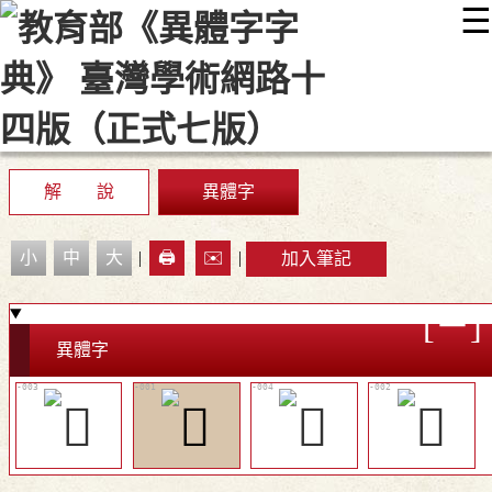
☰
:::
最新消息
常見問題
編輯說明
字典附錄
使用說明
顯示模式
網站導覽
EN
解 說
異體字
小
中
大
|
🖨️
✉️
|
加入筆記
異體字