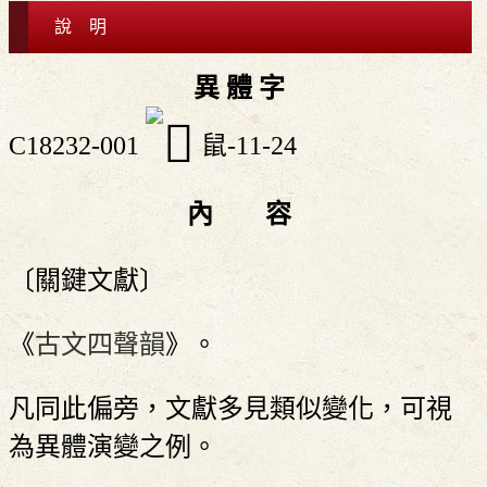
說 明
異 體 字
C18232-001
鼠-11-24
內 容
〔關鍵文獻〕
《
古文四聲韻
》。
凡同此偏旁，文獻多見類似變化，可視
為異體演變之例。