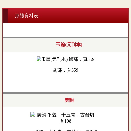
形體資料表
玉篇(元刊本)
鼠部．頁359
廣韻