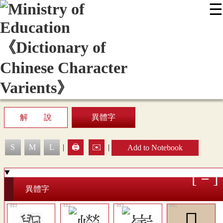
☰
:::
News
Editing Instructions
Appendix
User Guide
Display Mode
Sitemap
中
解 說
異體字
S
M
L
|
🖨️
✉️
|
Add to Notebook
異體字
𪕙