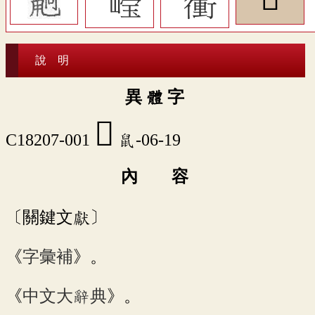
說 明
異 體 字
𪕙
C18207-001
鼠-06-19
內 容
〔關鍵文獻〕
《
字彙補
》。
《
中文大辭典
》。