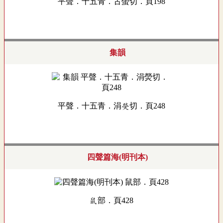
平聲．十五青．古螢切．頁198
集韻
平聲．十五青．涓熒切．頁248
四聲篇海(明刊本)
鼠部．頁428