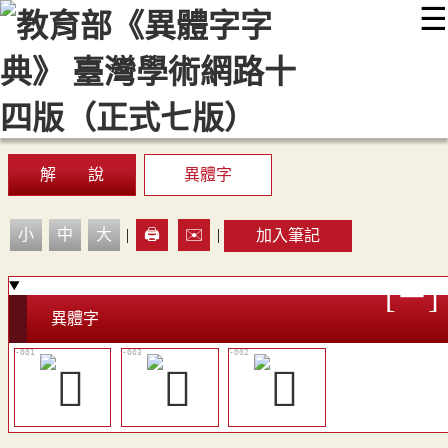
☰
:::
最新消息
常見問題
編輯說明
字典附錄
使用說明
顯示模式
網站導覽
EN
解 說
異體字
小
中
大
|
🖨️
✉️
|
加入筆記
異體字