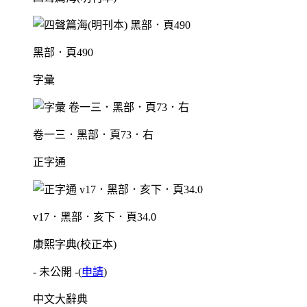
黑部．頁490
字彙
卷一三．黑部．頁73．右
正字通
v17．黑部．亥下．頁34.0
康熙字典(校正本)
- 未公開 -
(
申請
)
中文大辭典