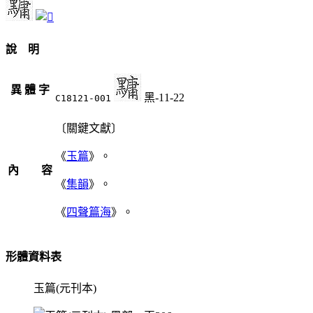
說 明
異 體 字
黑-11-22
C18121-001
〔關鍵文獻〕
《
玉篇
》。
內 容
《
集韻
》。
《
四聲篇海
》。
形體資料表
玉篇(元刊本)