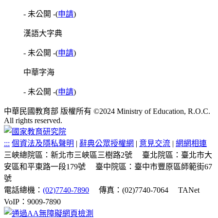
- 未公開 -
(
申請
)
漢語大字典
- 未公開 -
(
申請
)
中華字海
- 未公開 -
(
申請
)
中華民國教育部 版權所有 ©2024 Ministry of Education, R.O.C.
All rights reserved.
:::
個資法及隱私聲明
|
辭典公眾授權網
|
意見交流
|
網網相連
三峽總院區：新北市三峽區三樹路2號
臺北院區：臺北市大
安區和平東路一段179號
臺中院區：臺中市豐原區師範街67
號
電話總機：
(02)7740-7890
傳真：(02)7740-7064
TANet
VoIP：9009-7890