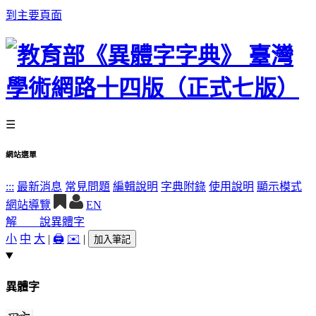
到主要頁面
☰
網站選單
:::
最新消息
常見問題
編輯說明
字典附錄
使用說明
顯示模式
網站導覽
EN
解 說
異體字
小
中
大
|
🖨️
✉️
|
加入筆記
異體字