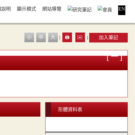
用說明
顯示模式
網站導覽
EN
小
中
大
|
🖨️
✉️
|
加入筆記
形體資料表