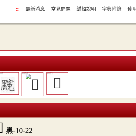
:::
最新消息
常見問題
編輯說明
字典附錄
使
𪒣

黑-10-22