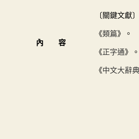
〔關鍵文獻
《
類篇
》。
內 容
《
正字通
》
《
中文大辭