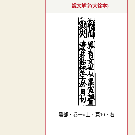
說文解字(大徐本)
黑部．卷一○上．頁10．右