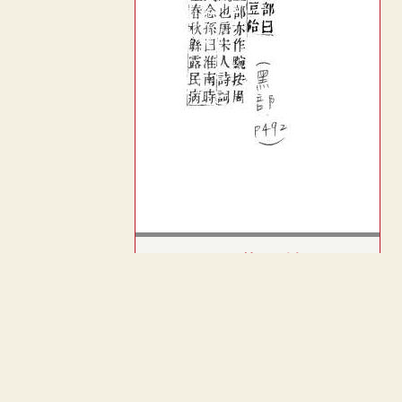
玉篇(元刊本)
︿
黑部．頁307
TOP