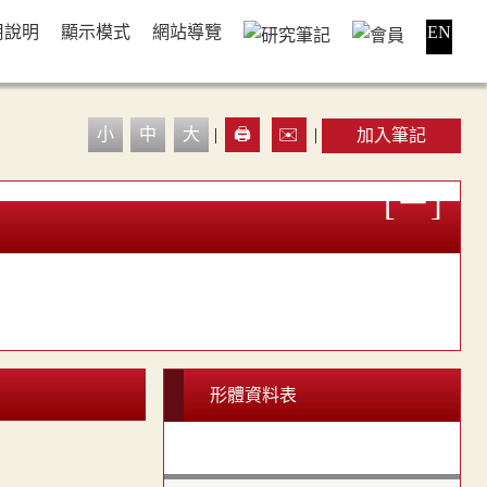
用說明
顯示模式
網站導覽
EN
小
中
大
|
🖨️
✉️
|
加入筆記
形體資料表