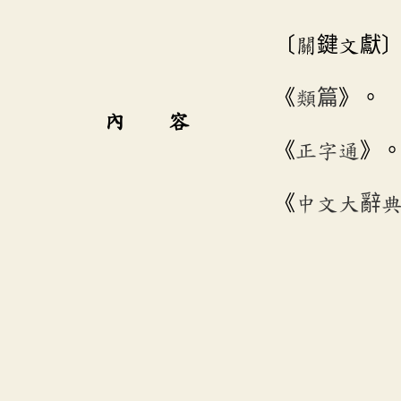
〔關鍵文獻
《
類篇
》。
內 容
《
正字通
》
《
中文大辭