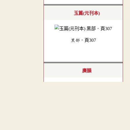
玉篇(元刊本)
黑部．頁307
廣韻
入聲．八物．紆物切．頁475
︿
TOP