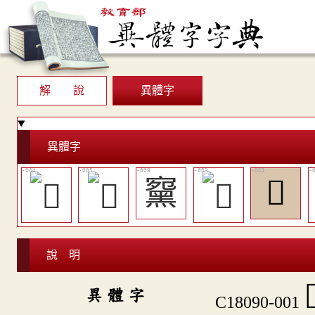
解 說
異體字
異體字
䵫
𪑲
說 明

異 體 字
C18090-001