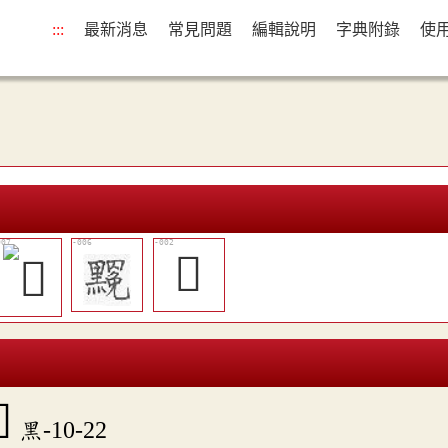
:::
最新消息
常見問題
編輯說明
字典附錄
使
𪒣

黑-10-22