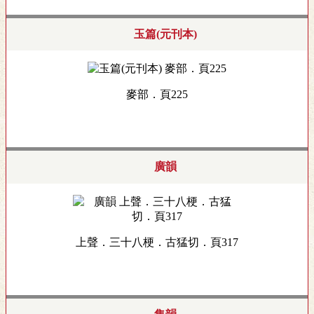
玉篇(元刊本)
麥部．頁225
廣韻
上聲．三十八梗．古猛切．頁317