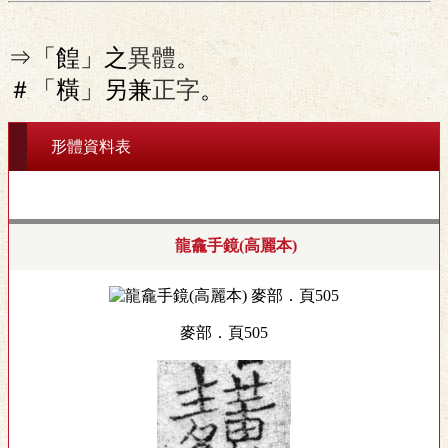
⇒「餭」之
異體
。
＃「䊣」另兼
正字
。
形體資料表
龍龕手鏡(高麗本)
麥部．頁505