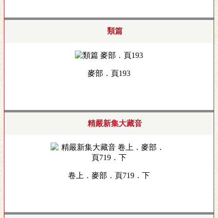
類篇
麥部．頁193
精嚴新集大藏音
卷上．麥部．頁719．下