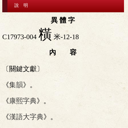
說 明
異 體 字
䊣
C17973-004
米-12-18
內 容
〔關鍵文獻〕
《
集韻
》。
《
康熙字典
》。
《
漢語大字典
》。