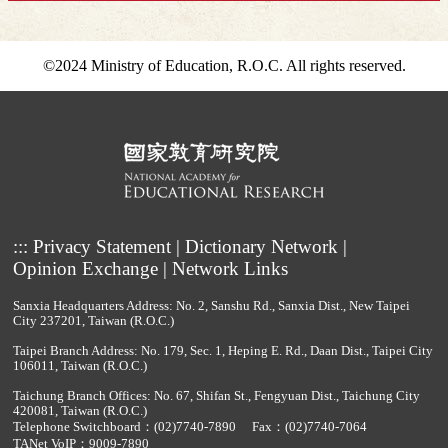
©2024 Ministry of Education, R.O.C. All rights reserved.
:::
Privacy Statement
|
Dictionary Network
|
Opinion Exchange
|
Network Links
Sanxia Headquarters Address: No. 2, Sanshu Rd., Sanxia Dist., New Taipei
City 237201, Taiwan (R.O.C.)
Taipei Branch Address: No. 179, Sec. 1, Heping E. Rd., Daan Dist., Taipei City
106011, Taiwan (R.O.C.)
Taichung Branch Offices: No. 67, Shifan St., Fengyuan Dist., Taichung City
420081, Taiwan (R.O.C.)
Telephone Switchboard：
(02)7740-7890
Fax：(02)7740-7064
TANet VoIP：9009-7890