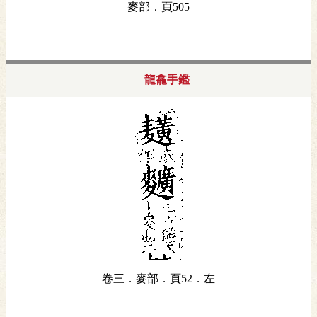
麥部．頁505
龍龕手鑑
卷三．麥部．頁52．左