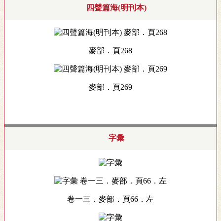
四聲篇海(明刊本)
麥部．頁268
麥部．頁269
字彙
卷一三．麥部．頁66．左