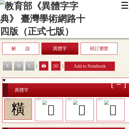
☰
:::
News
Editing Instructions
Appendix
User Guide
Display Mode
Sitemap
中
解 說
異體字
研訂瀏覽
S
M
L
|
🖨️
✉️
|
Add to Notebook
異體字
䊣