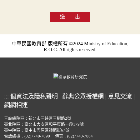
送 出
中華民國教育部 版權所有 ©2024 Ministry of Education,
R.O.C. All rights reserved.
:::
個資法及隱私聲明
|
辭典公眾授權網
|
意見交流
|
網網相連
三峽總院區：新北市三峽區三樹路2號
臺北院區：臺北市大安區和平東路一段179號
臺中院區：臺中市豐原區師範街67號
電話總機：
(02)7740-7890
傳真：(02)7740-7064