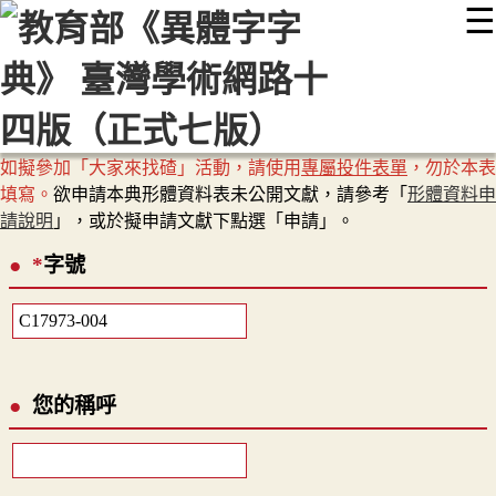
☰
:::
最新消息
常見問題
編輯說明
字典附錄
使用說明
顯示模式
網站導覽
EN
如擬參加「大家來找碴」活動，請使用
專屬投件表單
，勿於本表
填寫。
欲申請本典形體資料表未公開文獻，請參考「
形體資料申
請說明
」，或於擬申請文獻下點選「申請」。
*
字號
您的稱呼