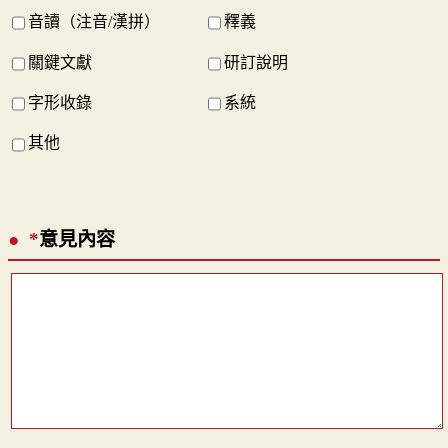
音讀（注音/漢拼）
釋義
關鍵文獻
研訂說明
字形收錄
系統
其他
*
意見內容