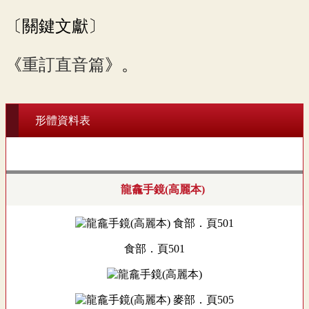
〔關鍵文獻〕
《
重訂直音篇
》。
形體資料表
龍龕手鏡(高麗本)
食部．頁501