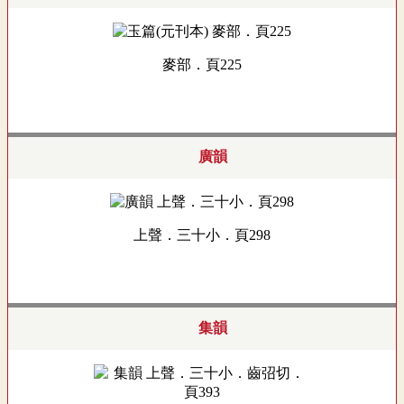
麥部．頁225
廣韻
上聲．三十小．頁298
集韻