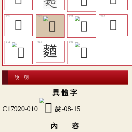
󶽮
𪍉
𪍑
說 明
異 體 字
C17920-010
麥-08-15
內 容