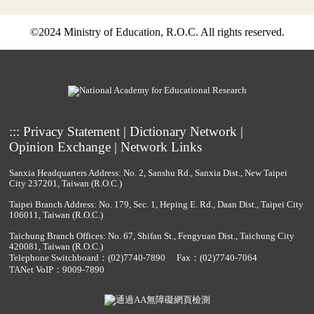
©2024 Ministry of Education, R.O.C. All rights reserved.
:::
Privacy Statement
|
Dictionary Network
|
Opinion Exchange
|
Network Links
Sanxia Headquarters Address: No. 2, Sanshu Rd., Sanxia Dist., New Taipei
City 237201, Taiwan (R.O.C.)
Taipei Branch Address: No. 179, Sec. 1, Heping E. Rd., Daan Dist., Taipei City
106011, Taiwan (R.O.C.)
Taichung Branch Offices: No. 67, Shifan St., Fengyuan Dist., Taichung City
420081, Taiwan (R.O.C.)
Telephone Switchboard：
(02)7740-7890
Fax：(02)7740-7064
TANet VoIP：9009-7890