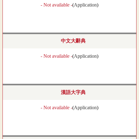
- Not available -
(
Application
)
中文大辭典
- Not available -
(
Application
)
漢語大字典
- Not available -
(
Application
)