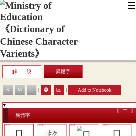
☰
:::
News
Editing Instructions
Appendix
User Guide
Display Mode
Sitemap
中
解 說
異體字
S
M
L
|
🖨️
✉️
|
Add to Notebook
異體字
𩚙
𪌕