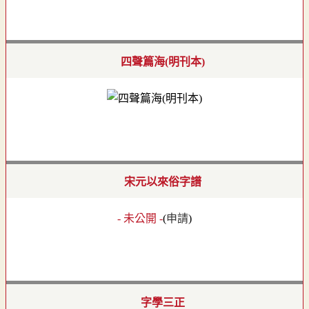
四聲篇海(明刊本)
宋元以來俗字譜
- 未公開 -
(
申請
)
字學三正