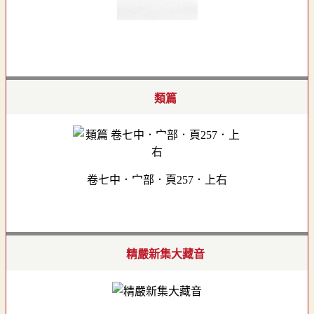
類篇
卷七中．宀部．頁257．上右
精嚴新集大藏音