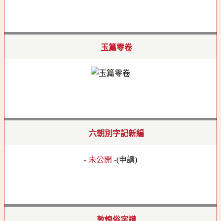
玉篇零卷
六朝別字記新編
- 未公開 -
(
申請
)
敦煌俗字譜