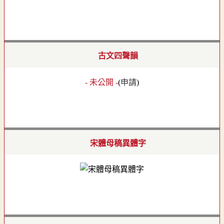
古文四聲韻
- 未公開 -
(
申請
)
宋體母稿異體字