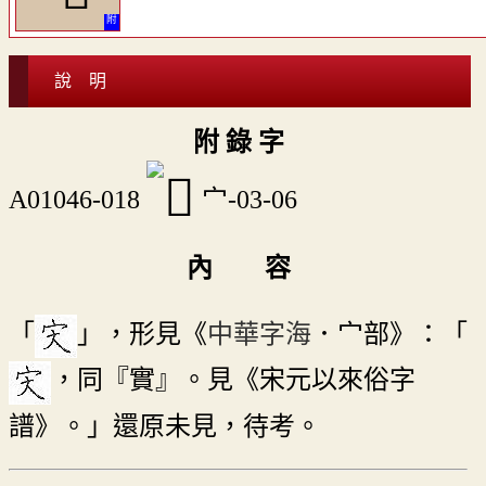
說 明
附 錄 字
A01046-018
宀-03-06
內 容
「
」，形見《
中華字海
．宀部》：「
，同『實』。見《宋元以來俗字
譜》。」還原未見，待考。