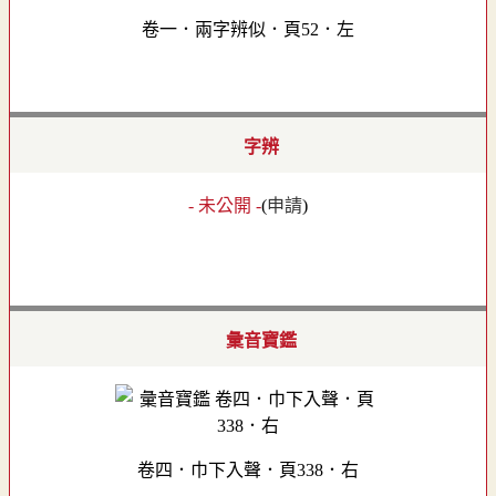
卷一．兩字辨似．頁52．左
字辨
- 未公開 -
(
申請
)
彙音寶鑑
卷四．巾下入聲．頁338．右