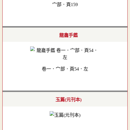
宀部．頁159
龍龕手鑑
卷一．宀部．頁54．左
玉篇(元刊本)