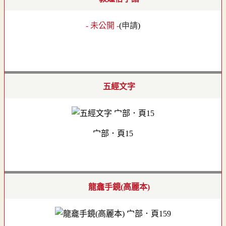
- 未公開 -
(
申請
)
五經文字
宀部．頁15
龍龕手鏡(高麗本)