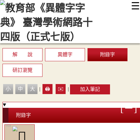
☰
:::
最新消息
常見問題
編輯說明
字典附錄
使用說明
顯示模式
網站導覽
EN
解 說
異體字
附錄字
研訂瀏覽
小
中
大
|
🖨️
✉️
|
加入筆記
附錄字