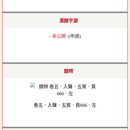
漢隸字源
- 未公開 -
(
申請
)
隸辨
卷五．入聲．五質．頁666．左