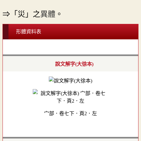
⇒「災」之
異體
。
形體資料表
說文解字(大徐本)
宀部．卷七下．頁2．左