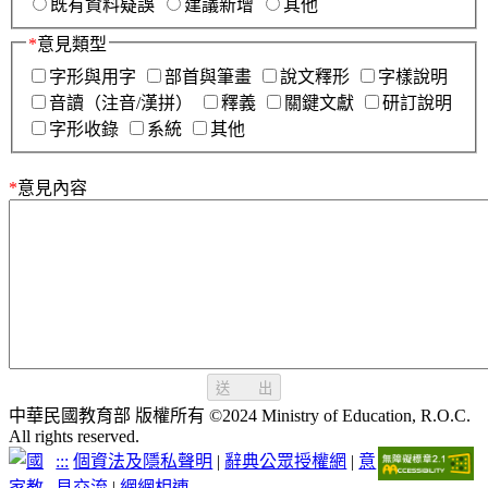
既有資料疑誤
建議新增
其他
*
意見類型
字形與用字
部首與筆畫
說文釋形
字樣說明
音讀（注音/漢拼）
釋義
關鍵文獻
研訂說明
字形收錄
系統
其他
*
意見內容
送 出
中華民國教育部 版權所有 ©2024 Ministry of Education, R.O.C.
All rights reserved.
:::
個資法及隱私聲明
|
辭典公眾授權網
|
意
見交流
|
網網相連