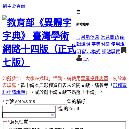
到主要頁面
☰
網站選單
:::
最新消息
常見問題
編
輯說明
字典附錄
使用說
明
顯示模式
網站導覽
EN
如擬參加「大家來找碴」活動，請使用
專屬投件表單
，勿於本
表填寫。
欲申請本典形體資料表未公開文獻，請參考「
形體資
料申請說明
」，或於擬申請文獻下點選「申請」。
*
字號
您的稱呼
*
您的Email
*
意見性質