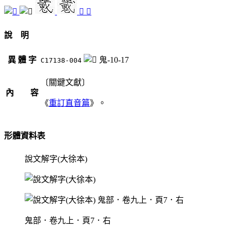
𩴆
魕
說 明
異 體 字
鬼-10-17
C17138-004
〔關鍵文獻〕
內 容
《
重訂直音篇
》。
形體資料表
說文解字(大徐本)
鬼部．卷九上．頁7．右