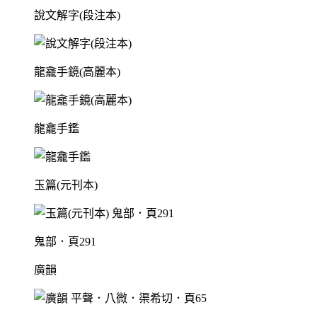
說文解字(段注本)
龍龕手鏡(高麗本)
龍龕手鑑
玉篇(元刊本)
鬼部．頁291
廣韻