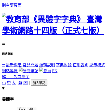
到主要頁面
☰
網站選單
:::
最新消息
常見問題
編輯說明
字典附錄
使用說明
顯示模式
網站導覽
EN
解 說
異體字
小
中
大
|
🖨️
✉️
|
加入筆記
異體字