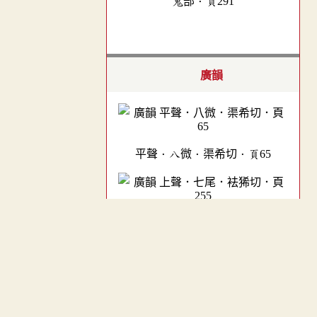
鬼部．頁291
廣韻
平聲．八微．渠希切．頁65
上聲．七尾．袪狶切．頁255
︿
TOP
集韻