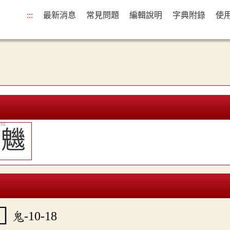
:::
最新消息
常見問題
編輯說明
字典附錄
使
魕
鬼-10-18