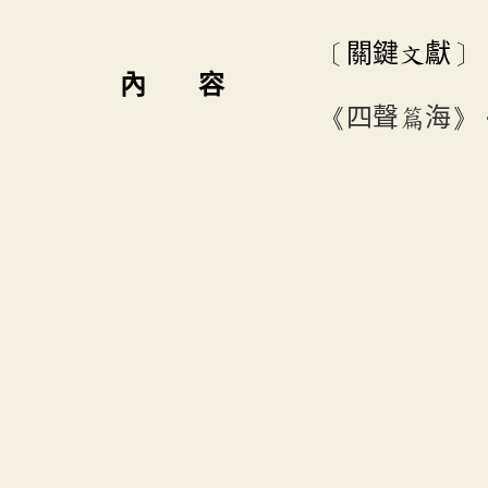
〔關鍵文獻〕
內 容
《
四聲篇海
》