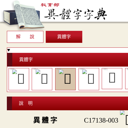
解 說
異體字
異體字
𩴆
說 明
C17138-003
異 體 字