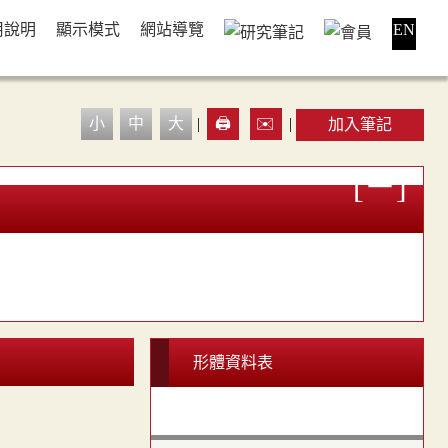
用說明
顯示模式
網站導覽
EN
小
中
大
|
🖨️
✉️
|
加入筆記
形體資料表