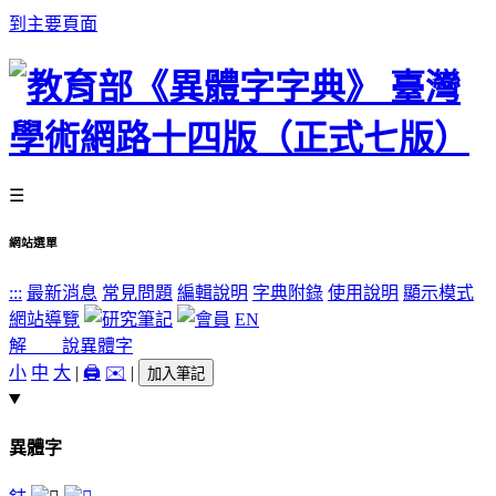
到主要頁面
☰
網站選單
:::
最新消息
常見問題
編輯說明
字典附錄
使用說明
顯示模式
網站導覽
EN
解 說
異體字
小
中
大
|
🖨️
✉️
|
加入筆記
異體字