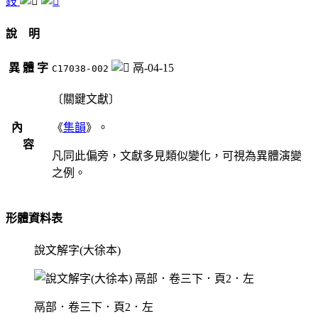
鈘
說 明
異 體 字
鬲-04-15
C17038-002
〔關鍵文獻〕
內
《
集韻
》。
容
凡同此偏旁，文獻多見類似變化，可視為異體演變
之例。
形體資料表
說文解字(大徐本)
鬲部．卷三下．頁2．左