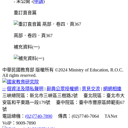
- 未公開 -
(
申請
)
重訂直音篇
鬲部．卷四．頁367
補充資料(一)
中華民國教育部 版權所有 ©2024 Ministry of Education, R.O.C.
All rights reserved.
:::
個資法及隱私聲明
|
辭典公眾授權網
|
意見交流
|
網網相連
三峽總院區：新北市三峽區三樹路2號
臺北院區：臺北市大
安區和平東路一段179號
臺中院區：臺中市豐原區師範街67
號
電話總機：
(02)7740-7890
傳真：(02)7740-7064
TANet
VoIP：9009-7890