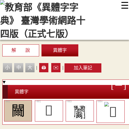
☰
:::
最新消息
常見問題
編輯說明
字典附錄
使用說明
顯示模式
網站導覽
EN
解 說
異體字
小
中
大
|
🖨️
✉️
|
加入筆記
異體字
䦵
𩰐