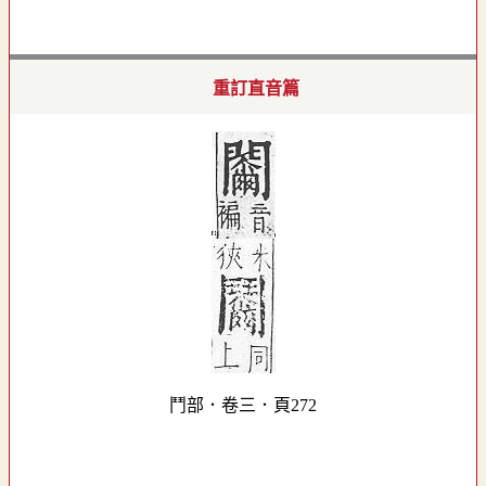
重訂直音篇
鬥部．卷三．頁272