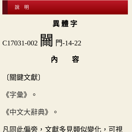
說 明
異 體 字
䦵
C17031-002
門-14-22
內 容
〔關鍵文獻〕
《
字彙
》。
《
中文大辭典
》。
凡同此偏旁，文獻多見類似變化，可視