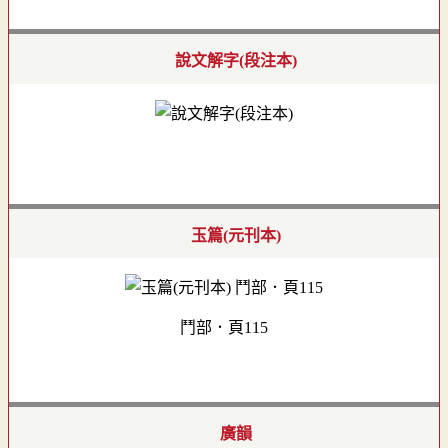
說文解字(段注本)
玉篇(元刊本)
鬥部．頁115
廣韻