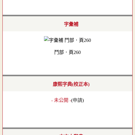
字彙補
鬥部．頁260
康熙字典(校正本)
- 未公開 -
(
申請
)