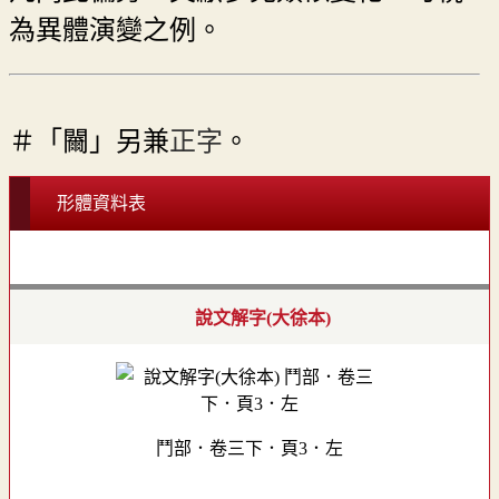
為異體演變之例。
＃「䦵」另兼
正字
。
形體資料表
說文解字(大徐本)
鬥部．卷三下．頁3．左