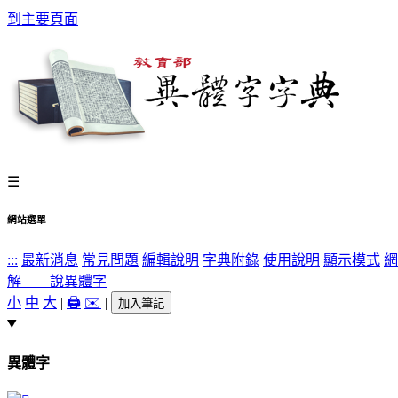
到主要頁面
☰
網站選單
:::
最新消息
常見問題
編輯說明
字典附錄
使用說明
顯示模式
網
解 說
異體字
小
中
大
|
🖨️
✉️
|
加入筆記
異體字