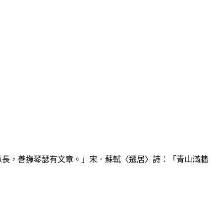
爪長，善撫琴瑟有文章。」宋．蘇軾〈遷居〉詩：「青山滿牆