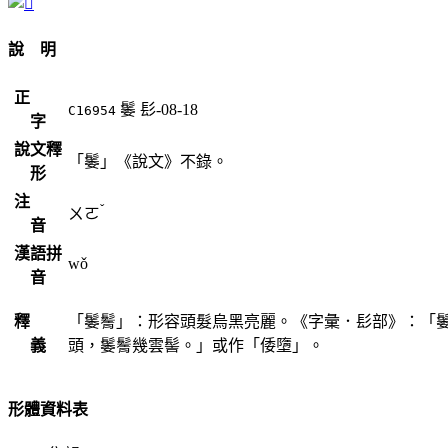
說 明
正
䰀
髟-08-18
C16954
字
說文釋
「䰀」《說文》不錄。
形
注
ˇ
ㄨㄛ
音
漢語拼
wǒ
音
釋
「䰀鬌」：形容頭髮烏黑亮麗。《字彙．髟部》：「
義
頭，䰀鬌幾雲髻。」或作「倭墮」。
形體資料表