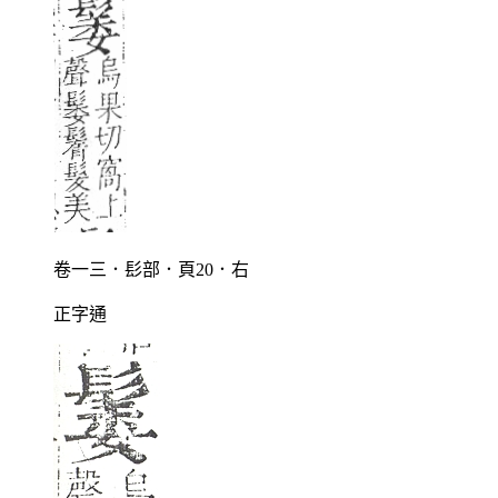
卷一三．髟部．頁20．右
正字通