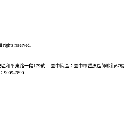
ghts reserved.
區和平東路一段179號
臺中院區：臺中市豐原區師範街67號
P：9009-7890