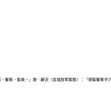
䰀，䰀鬌，髮美。」唐．顧況〈宜城放琴客歌〉：「頭髻䰀鬌手