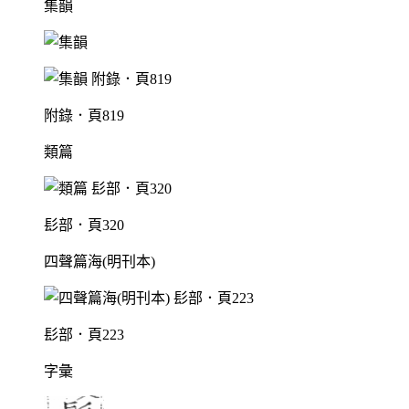
集韻
附錄．頁819
類篇
髟部．頁320
四聲篇海(明刊本)
髟部．頁223
字彙