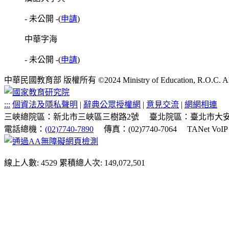
- 未公開 -
(
申請
)
中華字海
- 未公開 -
(
申請
)
中華民國教育部 版權所有 ©2024 Ministry of Education, R.O.C. All ri
:::
個資法及隱私聲明
|
辭典公眾授權網
|
意見交流
|
網網相連
三峽總院區：新北市三峽區三樹路2號
臺北院區：臺北市大安
電話總機：
(02)7740-7890
傳真：(02)7740-7064
TANet VoI
線上人數: 4529
累積總人次: 149,072,501