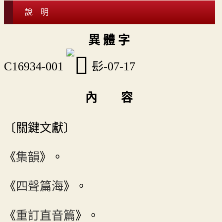
說 明
異 體 字
C16934-001
髟-07-17
內 容
〔關鍵文獻〕
《
集韻
》。
《
四聲篇海
》。
《
重訂直音篇
》。