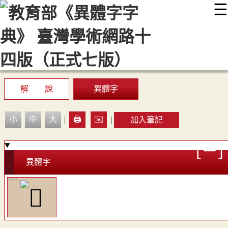
☰
:::
最新消息
常見問題
編輯說明
字典附錄
使用說明
顯示模式
網站導覽
EN
解 說
異體字
小
中
大
|
🖨️
✉️
|
加入筆記
異體字