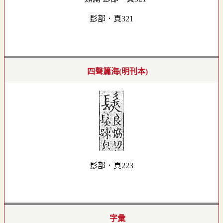
髟部．頁321
四聲篇海(明刊本)
髟部．頁223
字彙