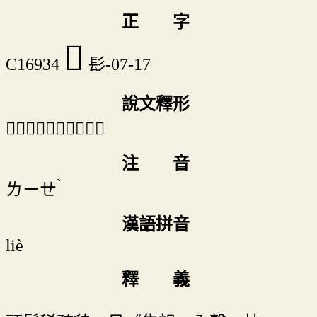
正 字
𩭌
C16934
髟-07-17
說文釋形
「𩭌」《說文》不錄。
注 音
ˋ
ㄌㄧㄝ
漢語拼音
liè
釋 義