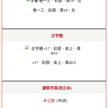
卷一三．髟部．頁19．左
正字通
v17．髟部．亥上．頁40.0
康熙字典(校正本)
- 未公開 -
(
申請
)