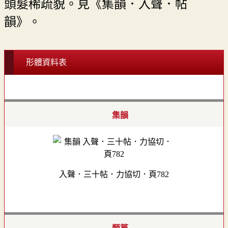
頭髮稀疏貌。見《集韻．入聲．帖
韻》。
形體資料表
集韻
入聲．三十帖．力協切．頁782