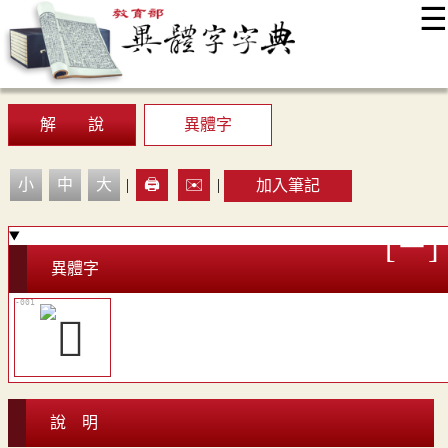
☰
:::
最新消息
常見問題
編輯說明
字典附錄
使用說明
顯示模式
網站導覽
EN
解 說
異體字
小
中
大
|
🖨️
✉️
|
加入筆記
異體字
說 明