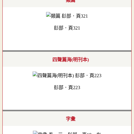
類篇
髟部．頁321
四聲篇海(明刊本)
髟部．頁223
字彙