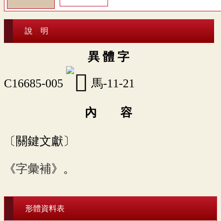
說 明
異 體 字
C16685-005
馬-11-21
內 容
〔關鍵文獻〕
《
字彙補
》。
形體資料表