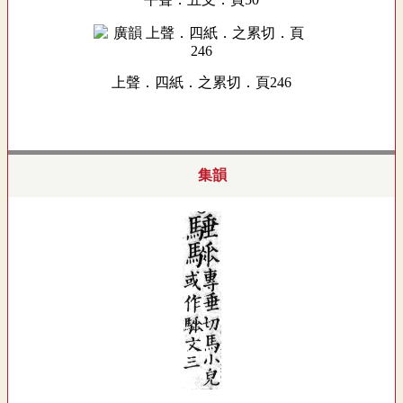
上聲．四紙．之累切．頁246
集韻