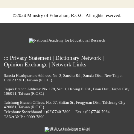
©2024 Ministry of Education, R.O.C. All rights reserved.
:::
Privacy Statement
|
Dictionary Network
|
Opinion Exchange
|
Network Links
Sanxia Headquarters Address: No. 2, Sanshu Rd., Sanxia Dist., New Taipei
City 237201, Taiwan (R.O.C.)
Taipei Branch Address: No. 179, Sec. 1, Heping E. Rd., Daan Dist., Taipei City
106011, Taiwan (R.O.C.)
Taichung Branch Offices: No. 67, Shifan St., Fengyuan Dist., Taichung City
420081, Taiwan (R.O.C.)
Telephone Switchboard：
(02)7740-7890
Fax：(02)7740-7064
TANet VoIP：9009-7890