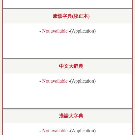
康熙字典(校正本)
- Not available -
(
Application
)
中文大辭典
- Not available -
(
Application
)
漢語大字典
- Not available -
(
Application
)