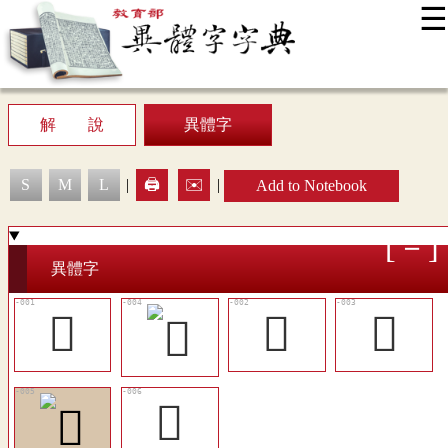
☰
:::
News
Editing Instructions
Appendix
User Guide
Display Mode
Sitemap
中
解 說
異體字
S
M
L
|
🖨️
✉️
|
Add to Notebook
異體字
𩣷
𩥗
𩦁
𩦛