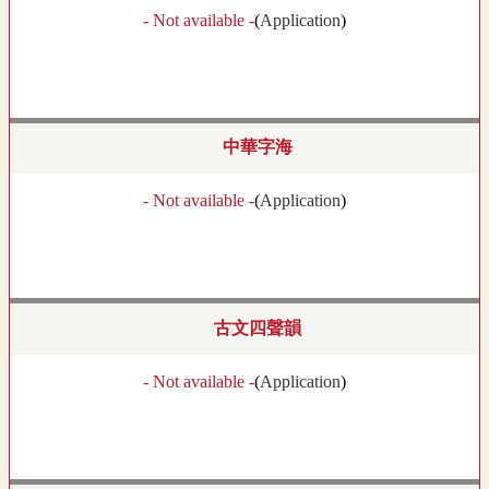
- Not available -
(
Application
)
中華字海
- Not available -
(
Application
)
古文四聲韻
- Not available -
(
Application
)