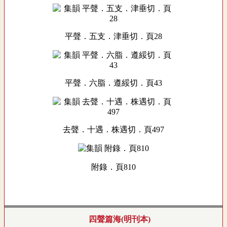
平聲．五支．津垂切．頁28
平聲．六脂．遵綏切．頁43
去聲．十遇．株遇切．頁497
附錄．頁810
四聲篇海(明刊本)