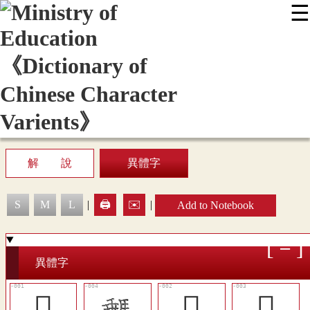
☰
:::
News
Editing Instructions
Appendix
User Guide
Display Mode
Sitemap
中
解 說
異體字
S
M
L
|
🖨️
✉️
|
Add to Notebook
異體字
𩣷
𩥗
𩦁