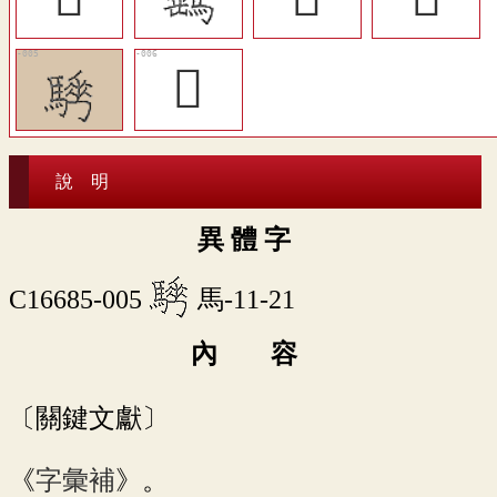
𩦛
說 明
異 體 字
C16685-005
馬-11-21
內 容
〔關鍵文獻〕
《
字彙補
》。