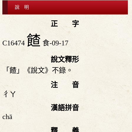
說 明
正 字
餷
C16474
食-09-17
說文釋形
「餷」《說文》不錄。
注 音
ㄔㄚ
漢語拼音
chā
釋 義