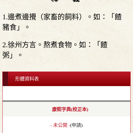
1.邊煮邊攪（家畜的飼料）。如：「餷
豬食」。
2.徐州方言。熬煮食物。如：「餷
粥」。
形體資料表
康熙字典(校正本)
- 未公開 -
(
申請
)