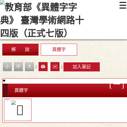
☰
:::
最新消息
常見問題
編輯說明
字典附錄
使用說明
顯示模式
網站導覽
EN
解 說
異體字
小
中
大
|
🖨️
✉️
|
加入筆記
異體字