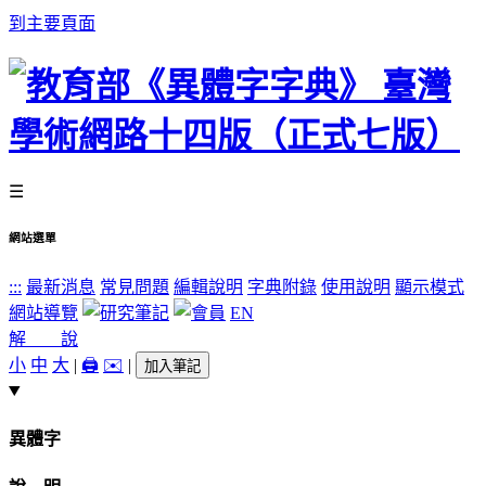
到主要頁面
☰
網站選單
:::
最新消息
常見問題
編輯說明
字典附錄
使用說明
顯示模式
網站導覽
EN
解 說
小
中
大
|
🖨️
✉️
|
加入筆記
異體字