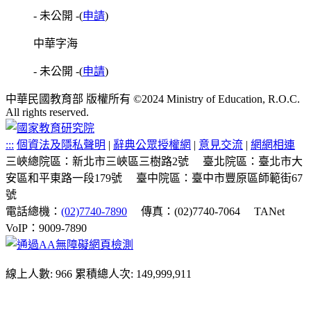
- 未公開 -
(
申請
)
中華字海
- 未公開 -
(
申請
)
中華民國教育部 版權所有 ©2024 Ministry of Education, R.O.C.
All rights reserved.
:::
個資法及隱私聲明
|
辭典公眾授權網
|
意見交流
|
網網相連
三峽總院區：新北市三峽區三樹路2號
臺北院區：臺北市大
安區和平東路一段179號
臺中院區：臺中市豐原區師範街67
號
電話總機：
(02)7740-7890
傳真：(02)7740-7064
TANet
VoIP：9009-7890
線上人數: 966
累積總人次: 149,999,911