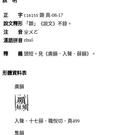
說 明
正 字
䫎
頁-08-17
C16155
說文釋形
「䫎」《說文》不錄。
ˊ
注 音
ㄓㄨㄛ
zhuó
漢語拼音
釋 義
頭短。見《廣韻．入聲．薛韻》。
形體資料表
廣韻
入聲．十七薛．職悅切．頁499
集韻