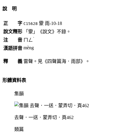
說 明
正 字
霥
雨-10-18
C15628
說文釋形
「霥」《說文》不錄。
ˋ
注 音
ㄇㄥ
mèng
漢語拼音
釋 義
雷聲。見《四聲篇海．雨部》。
形體資料表
集韻
去聲．一送．蒙弄切．頁462
類篇