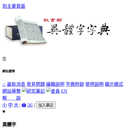
到主要頁面
☰
網站選單
:::
最新消息
常見問題
編輯說明
字典附錄
使用說明
顯示模式
網站導覽
EN
解 說
小
中
大
|
🖨️
✉️
|
加入筆記
異體字