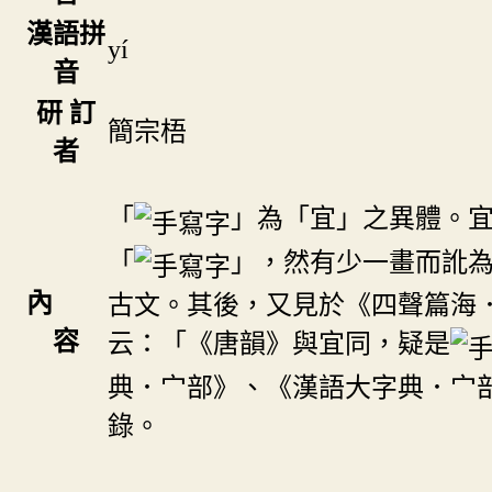
漢語拼
yí
音
研 訂
簡宗梧
者
「
」為「宜」之異體。
「
」，然有少一畫而訛
內
古文。其後，又見於《四聲篇海
容
云：「《唐韻》與宜同，疑是
典．宀部》、《漢語大字典．宀
錄。