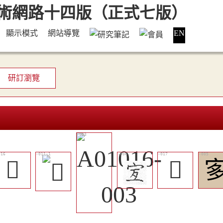
顯示模式
網站導覽
EN
研訂瀏覽
󴯆
󱘦