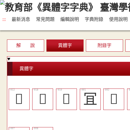
:::
最新消息
常見問題
編輯說明
字典附錄
使用說明
解 說
異體字
附錄字
異體字
󱘢
󱘧
󱘠
冝
𠣨