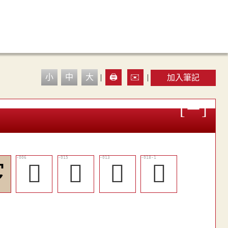
小
中
大
|
🖨️
✉️
|
加入筆記
㝖
𡨆
󱘤
󱘣
󱘨