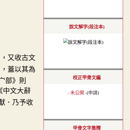
說文解字(段注本)
」，又收古文
》，蓋以其為
校正甲骨文編
宀部》則
《中文大辭
- 未公開 -
(
申請
)
獻．乃予收
甲骨文字集釋