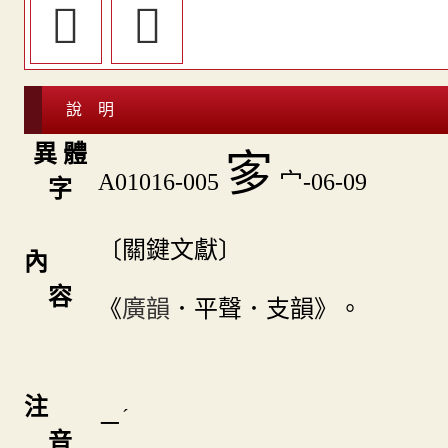
𡪀
󱘟
說 明
異 體
㝖
A01016-005
宀-06-09
字
〔關鍵文獻〕
內
容
《
廣韻
．平聲．支韻》。
注
ˊ
ㄧ
音