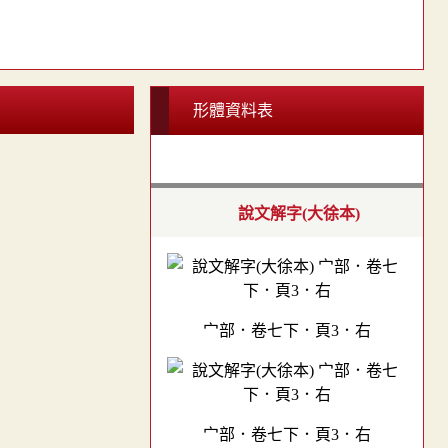
形體資料表
說文解字(大徐本)
宀部．卷七下．頁3．右
宀部．卷七下．頁3．右