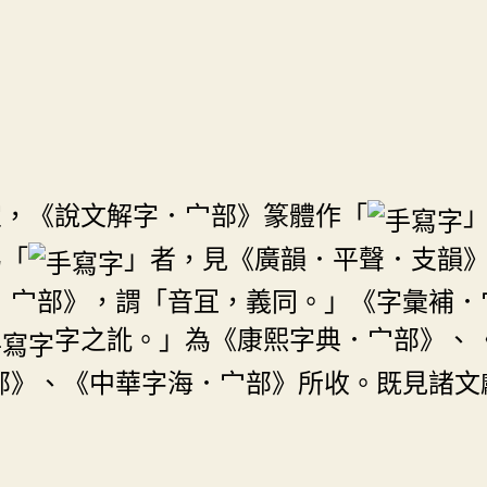
宜，《說文解字．宀部》篆體作「
為「
」者，見《廣韻．平聲．支韻
．宀部》，謂「音冝，義同。」《字彙補．
字之訛。」為《康熙字典．宀部》、
部》、《中華字海．宀部》所收。既見諸文