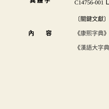

異 體 字
C14756-001
〔關鍵文獻
內 容
《
康熙字典
《
漢語大字