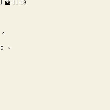

酉-11-18
〕
》。
典
》。