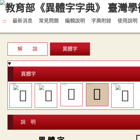
:::
最新消息
常見問題
編輯說明
字典附錄
使用說明
解 說
異體字
異體字
𨢱
𨢰
說 明