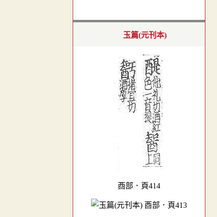
玉篇(元刊本)
酉部．頁414