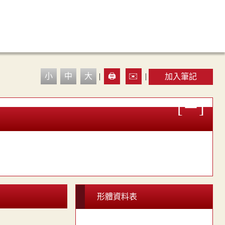
小
中
大
|
🖨️
✉️
|
加入筆記
形體資料表