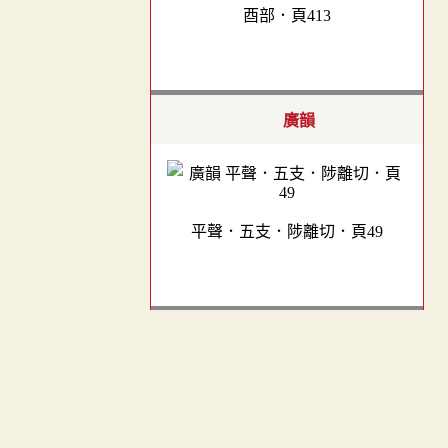
酉部．頁413
廣韻
平聲．五支．陟離切．頁49
集韻
︿
TOP