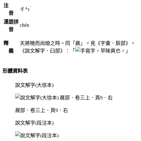
注
ˊ
ㄔㄣ
音
漢語拼
chén
音
釋
天將曉而尚暗之時。同「晨」。見《字彙．辰部》。
義
《說文解字．臼部》：「
，早昧爽也。」
形體資料表
說文解字(大徐本)
䢅部．卷三上．頁9．右
說文解字(段注本)