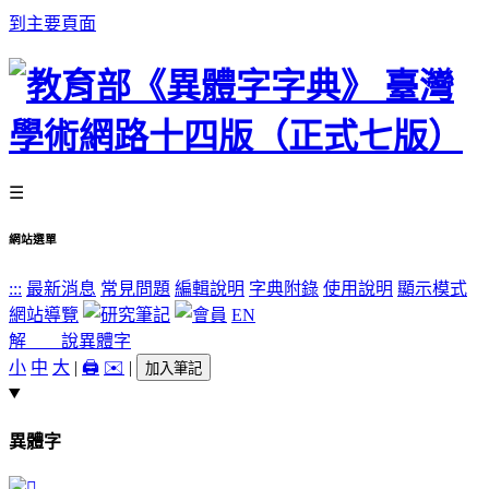
到主要頁面
☰
網站選單
:::
最新消息
常見問題
編輯說明
字典附錄
使用說明
顯示模式
網站導覽
EN
解 說
異體字
小
中
大
|
🖨️
✉️
|
加入筆記
異體字