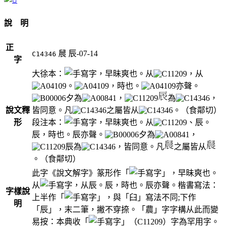
說 明
正
䢅
辰-07-14
C14346
字
大徐本：
，早昧爽也。从
，从
。
，時也。
亦聲。
夕為
，
為
，
說文釋
皆同意。凡
之屬皆从
。（食鄰切）
形
段注本：
，早昧爽也。从
、辰。
辰，時也。辰亦聲。
夕為
，
辰為
，皆同意。凡
之屬皆从
。（食鄰切）
此字《說文解字》篆形作「
」，早昧爽也。
从
，从辰。辰，時也。辰亦聲。楷書寫法：
字樣說
上半作「
」，與「臼」寫法不同;下作
明
「辰」，末二筆，撇不穿捺。「農」字字構从此而變
易按：本典收「
」（C11209）字為罕用字。