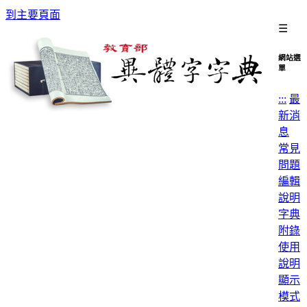
到主要頁面
☰
網站選
單
:::
最
新消
息
常見
問題
編輯
說明
字典
附錄
使用
說明
顯示
模式