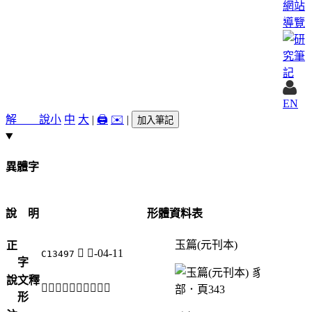
網站
導覽
EN
解 說
小
中
大
|
🖨️
✉️
|
加入筆記
異體字
說 明
形體資料表
玉篇(元刊本)
正
𧲤
豸-04-11
C13497
字
說文釋
「𧲤」《說文》不錄。
形