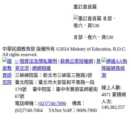
重訂直音篇
豸部．卷六．頁530
中華民國教育部 版權所有 ©2024 Ministry of Education, R.O.C.
All rights reserved.
:::
個資法及隱私聲明
|
辭典公眾授權網
|
意
見交流
|
網網相連
三峽總院區：新北市三峽區三樹路2號
臺北院區：臺北市大安區和平東路一段
線上人數:
179號
臺中院區：臺中市豐原區師範街
4071
累積總
67號
人次:
電話總機：
(02)7740-7890
傳真：
149,382,557
(02)7740-7064
TANet VoIP：9009-7890