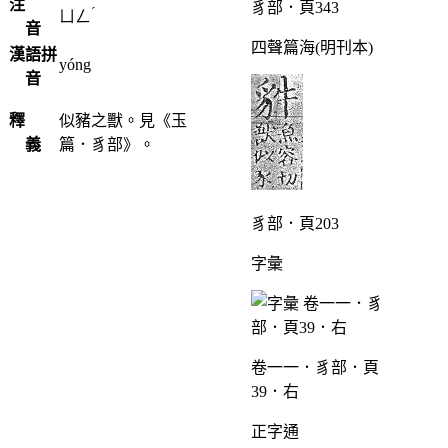
注
豸部．頁343
ˊ
ㄩㄥ
音
四聲篇海(明刊本)
漢語拼
yóng
音
釋
似豬之獸。見《玉
義
篇．豸部》。
豸部．頁203
字彙
卷一一．豸部．頁
39．右
正字通