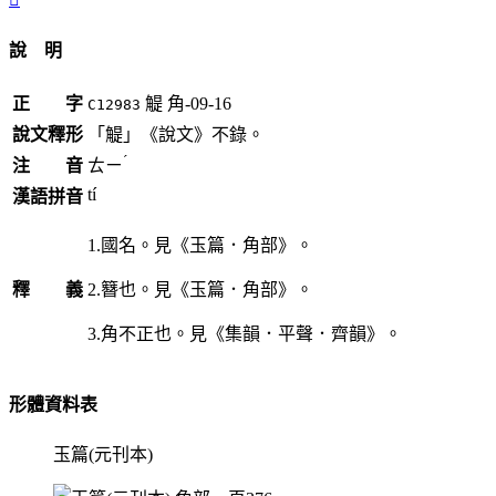
說 明
正 字
䚣
角-09-16
C12983
說文釋形
「䚣」《說文》不錄。
ˊ
注 音
ㄊㄧ
tí
漢語拼音
1.國名。見《玉篇．角部》。
釋 義
2.簪也。見《玉篇．角部》。
3.角不正也。見《集韻．平聲．齊韻》。
形體資料表
玉篇(元刊本)