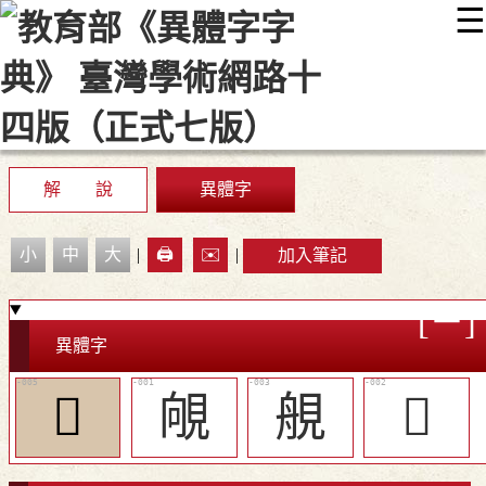
☰
:::
最新消息
常見問題
編輯說明
字典附錄
使用說明
顯示模式
網站導覽
EN
解 說
異體字
小
中
大
|
🖨️
✉️
|
加入筆記
異體字
𥉎
䚁
䚀
𧡆