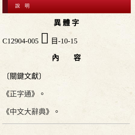
說 明
異 體 字
𥉎
C12904-005
目-10-15
內 容
〔關鍵文獻〕
《
正字通
》。
《
中文大辭典
》。