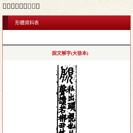
＃「𥉎」另兼
正字
。
形體資料表
說文解字(大徐本)