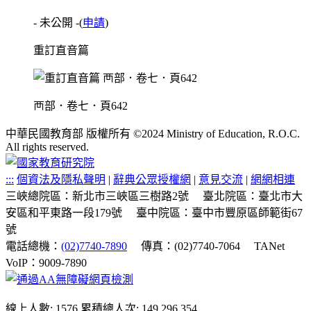
- 未公開 -
(
申請
)
重訂直音篇
襾部．卷七．頁642
中華民國教育部 版權所有 ©2024 Ministry of Education, R.O.C.
All rights reserved.
:::
個資法及隱私聲明
|
辭典公眾授權網
|
意見交流
|
網網相連
三峽總院區：新北市三峽區三樹路2號
臺北院區：臺北市大
安區和平東路一段179號
臺中院區：臺中市豐原區師範街67
號
電話總機：
(02)7740-7890
傳真：(02)7740-7064
TANet
VoIP：9009-7890
線上人數: 1576
累積總人次: 149,296,354