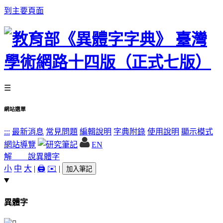
到主要頁面
☰
網站選單
:::
最新消息
常見問題
編輯說明
字典附錄
使用說明
顯示模式
網站導覽
EN
解 說
異體字
小
中
大
|
🖨️
✉️
|
加入筆記
異體字