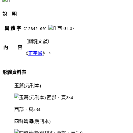
說 明
異 體 字
襾-01-07
C12842-001
〔關鍵文獻〕
內 容
《
正字通
》。
形體資料表
玉篇(元刊本)
西部．頁234
四聲篇海(明刊本)