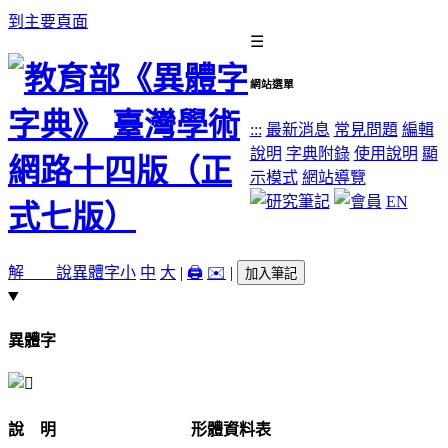
到主要頁面
☰
網站選單
:::
最新消息
常見問題
編輯
說明
字典附錄
使用說明
顯
示模式
網站導覽
EN
解 說
異體字
小
中
大
|
🖨️
✉️
|
加入筆記
異體字
說 明
形體資料表