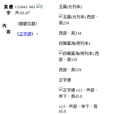
玉篇(元刊本)
異 體
C12842-001
襾-01-07
字
〔關鍵文獻〕
內
容
西部．頁234
《
正字通
》。
四聲篇海(明刊本)
西部．頁519
正字通
v13．襾部．申下．頁
45.0