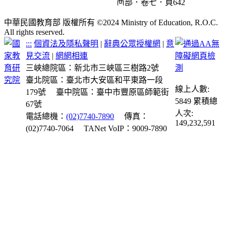
襾部．卷七．頁642
中華民國教育部 版權所有 ©2024 Ministry of Education, R.O.C.
All rights reserved.
:::
個資法及隱私聲明
|
辭典公眾授權網
|
意
見交流
|
網網相連
三峽總院區：新北市三峽區三樹路2號
臺北院區：臺北市大安區和平東路一段
線上人數:
179號
臺中院區：臺中市豐原區師範街
5849
累積總
67號
人次:
電話總機：
(02)7740-7890
傳真：
149,232,591
(02)7740-7064
TANet VoIP：9009-7890