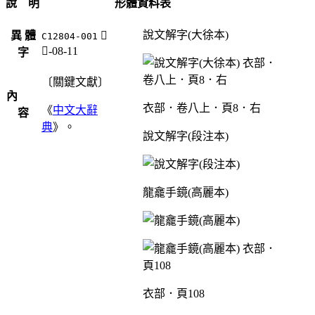
說 明
形體資料表
說文解字(大徐本)
異 體
𢃝
C12804-001
巾-08-11
字
〔關鍵文獻〕
內
衣部．卷八上．頁8．右
《
中文大辭
容
典
》。
說文解字(段注本)
龍龕手鏡(高麗本)
衣部．頁108