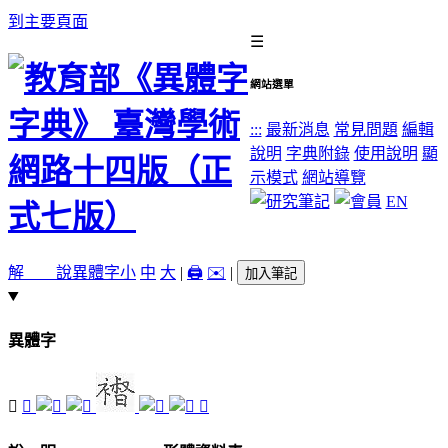
到主要頁面
☰
網站選單
:::
最新消息
常見問題
編輯
說明
字典附錄
使用說明
顯
示模式
網站導覽
EN
解 說
異體字
小
中
大
|
🖨️
✉️
|
加入筆記
異體字
𢃝
𧛔
𧞶