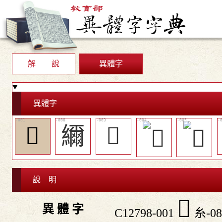
解 說
異體字
異體字
𦁥
䌤
𧛢
說 明
𦁥
異 體 字
C12798-001
糸-08