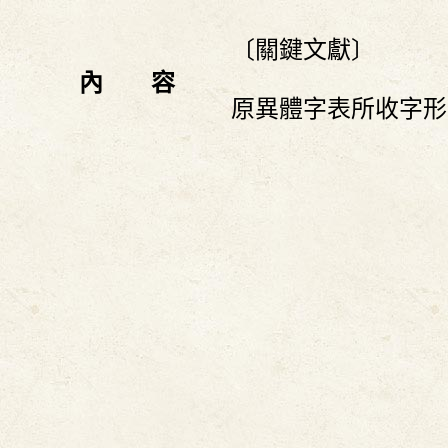
〔關鍵文獻〕
內 容
原異體字表所收字形