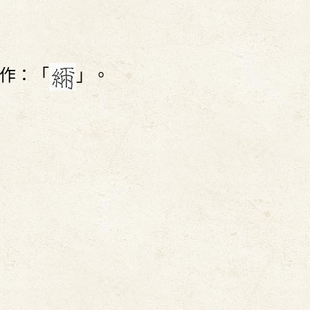
作：「
」。