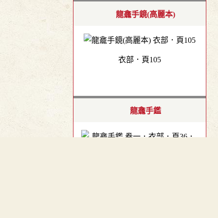
龍龕手鏡(高麗本)
衣部．頁105
龍龕手鑑
卷一．衣部．頁36．左
︿
TOP