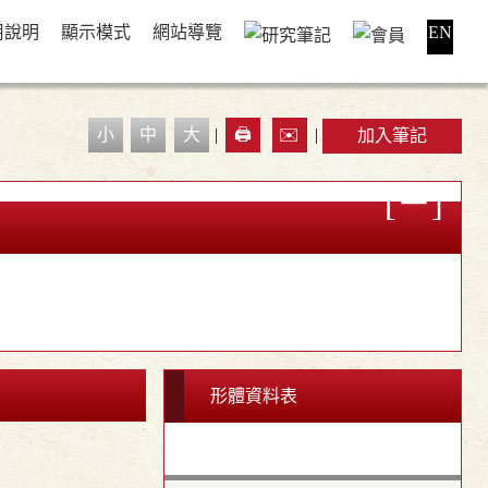
用說明
顯示模式
網站導覽
EN
小
中
大
|
🖨️
✉️
|
加入筆記
形體資料表