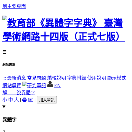
到主要頁面
☰
網站選單
:::
最新消息
常見問題
編輯說明
字典附錄
使用說明
顯示模式
網站導覽
EN
解 說
異體字
小
中
大
|
🖨️
✉️
|
加入筆記
異體字