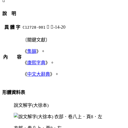
𧞖
說 明
𧞖
衣-14-20
異 體 字
C12728-001
〔關鍵文獻〕
《
集韻
》。
內 容
《
康熙字典
》。
《
中文大辭典
》。
形體資料表
說文解字(大徐本)