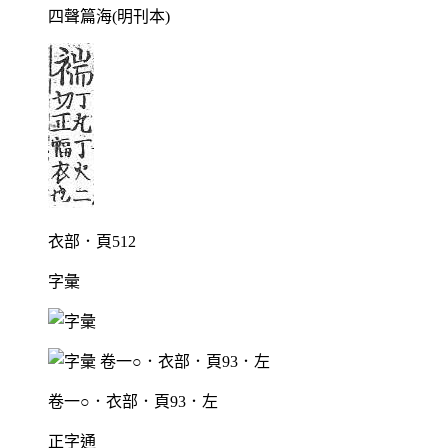
四聲篇海(明刊本)
衣部．頁512
字彙
卷一○．衣部．頁93．左
正字通