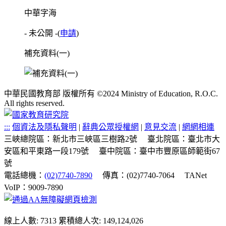
中華字海
- 未公開 -
(
申請
)
補充資料(一)
中華民國教育部 版權所有 ©2024 Ministry of Education, R.O.C.
All rights reserved.
:::
個資法及隱私聲明
|
辭典公眾授權網
|
意見交流
|
網網相連
三峽總院區：新北市三峽區三樹路2號
臺北院區：臺北市大
安區和平東路一段179號
臺中院區：臺中市豐原區師範街67
號
電話總機：
(02)7740-7890
傳真：(02)7740-7064
TANet
VoIP：9009-7890
線上人數: 7313
累積總人次: 149,124,026