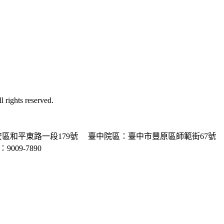
ghts reserved.
區和平東路一段179號
臺中院區：臺中市豐原區師範街67號
P：9009-7890