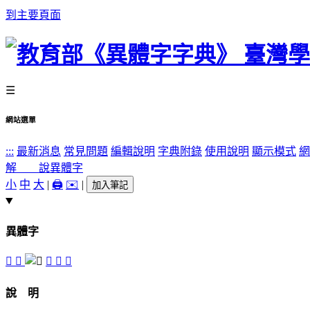
到主要頁面
☰
網站選單
:::
最新消息
常見問題
編輯說明
字典附錄
使用說明
顯示模式
網
解 說
異體字
小
中
大
|
🖨️
✉️
|
加入筆記
異體字
𦳉
𧁼
𧃚
𧄙
𧅢
說 明