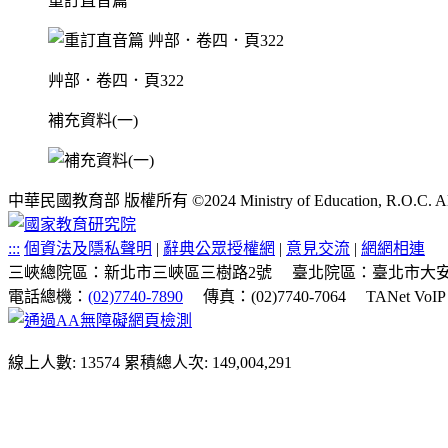
重訂直音篇
艸部．卷四．頁322
補充資料(一)
中華民國教育部 版權所有 ©2024 Ministry of Education, R.O.C. All ri
:::
個資法及隱私聲明
|
辭典公眾授權網
|
意見交流
|
網網相連
三峽總院區：新北市三峽區三樹路2號
臺北院區：臺北市大安
電話總機：
(02)7740-7890
傳真：(02)7740-7064
TANet VoI
線上人數: 13574
累積總人次: 149,004,291