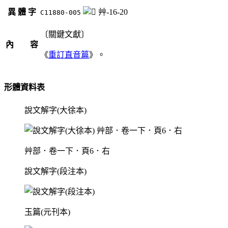
異 體 字
艸-16-20
C11880-005
〔關鍵文獻〕
內 容
《
重訂直音篇
》。
形體資料表
說文解字(大徐本)
艸部．卷一下．頁6．右
說文解字(段注本)
玉篇(元刊本)