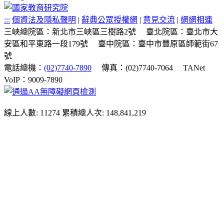
:::
個資法及隱私聲明
|
辭典公眾授權網
|
意見交流
|
網網相連
三峽總院區：新北市三峽區三樹路2號
臺北院區：臺北市大
安區和平東路一段179號
臺中院區：臺中市豐原區師範街67
號
電話總機：
(02)7740-7890
傳真：(02)7740-7064
TANet
VoIP：9009-7890
線上人數: 11274
累積總人次: 148,841,219