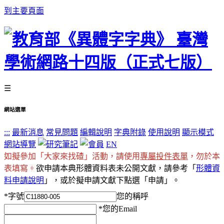
到主要頁面
☰
網站選單
:::
最新消息
常見問題
編輯說明
字典附錄
使用說明
顯示模式
網站導覽
EN
如擬參加「大家來找碴」活動，請使用
專屬投件表單
，勿於本
表填寫。
欲申請本典形體資料表未公開文獻，請參考「
形體資
料申請說明
」，或於擬申請文獻下點選「申請」。
*
字號
您的稱呼
*
您的Email