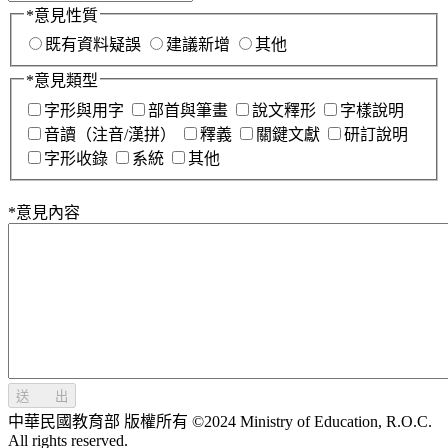
*
意見性質
既有資料疑誤
建議新增
其他
*
意見類型
字形與用字
部首與筆畫
說文釋形
字樣說明
音讀（注音/漢拼）
釋義
關鍵文獻
研訂說明
字形收錄
系統
其他
*
意見內容
送 出
中華民國教育部 版權所有 ©2024 Ministry of Education, R.O.C.
All rights reserved.