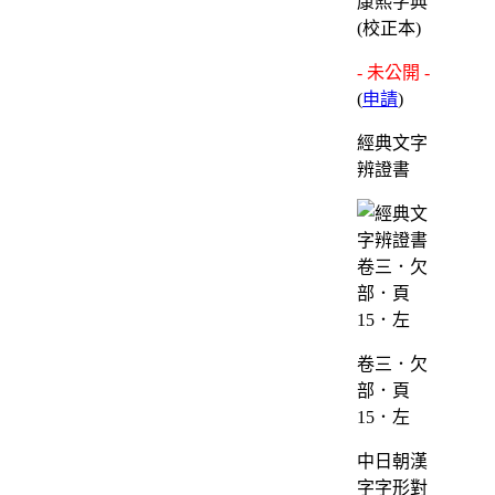
康熙字典
(校正本)
- 未公開 -
(
申請
)
經典文字
辨證書
卷三．欠
部．頁
15．左
中日朝漢
字字形對