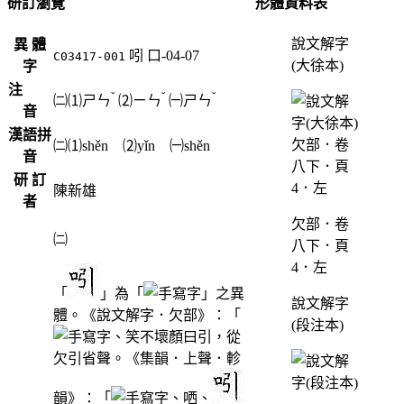
研訂瀏覽
形體資料表
說文解字
異 體
吲
口-04-07
C03417-001
(大徐本)
字
注
ˇ
ˇ
ˇ
㈡⑴
ㄕㄣ
⑵
ㄧㄣ
㈠
ㄕㄣ
音
漢語拼
㈡⑴shěn ⑵yǐn ㈠shěn
音
研 訂
陳新雄
者
欠部．卷
㈡
八下．頁
4．左
「
」為「
」之異
說文解字
體。《說文解字．欠部》：「
(段注本)
、笑不壞顏曰引，從
欠引省聲。《集韻．上聲．軫
韻》：「
、哂、