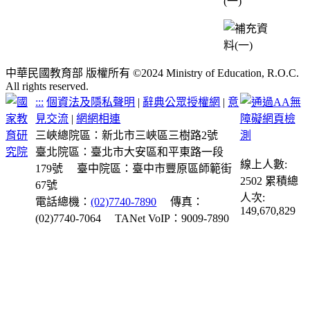
(一)
中華民國教育部 版權所有 ©2024 Ministry of Education, R.O.C.
All rights reserved.
:::
個資法及隱私聲明
|
辭典公眾授權網
|
意
見交流
|
網網相連
三峽總院區：新北市三峽區三樹路2號
臺北院區：臺北市大安區和平東路一段
線上人數:
179號
臺中院區：臺中市豐原區師範街
2502
累積總
67號
人次:
電話總機：
(02)7740-7890
傳真：
149,670,829
(02)7740-7064
TANet VoIP：9009-7890