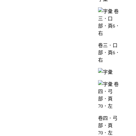
卷三．口
部．頁6．
右
卷四．弓
部．頁
70．左