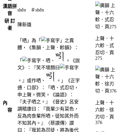
漢語拼
shěn ＃shěn
音
研 訂
陳新雄
者
上聲．十
「哂」為「
」之異
六軫．式
體，《集韻．上聲．軫韻》：
忍切．頁
275
「
、哂、
。《說
文》：『笑不壞顏曰
。』或作哂、
。」《正字
通．口部》：「哂、式忍切，
申上聲。微笑。《論語》：
『夫子哂之。』《晉史》呂安
上聲．十
內
調稽康曰：『我輩少有菜色，
六軫．徐
容
反為肉食輩所哂，徒知其外而
刃切．頁
376
不知其內。』〈蔡謨傳〉謨
曰：『我若為司徒，將為後代