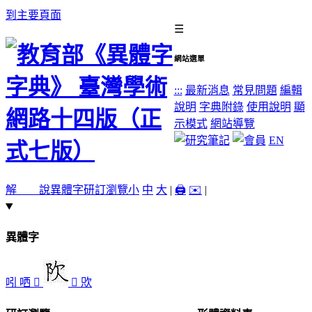
到主要頁面
☰
網站選單
:::
最新消息
常見問題
編輯
說明
字典附錄
使用說明
顯
示模式
網站導覽
EN
解 說
異體字
研訂瀏覽
小
中
大
|
🖨️
✉️
|
異體字
吲
哂
𣢁
󲻸
㰨