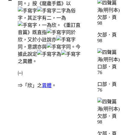
同。」按《龍龕手鑑》以
二字為俗
字，其正字有二，一為
，一為欣。《重訂直
音篇》既直指
同於
欠部．頁
欣，又於小註說亦
98
同，意謂亦與
同。今
據此說定
為
之異體。
㈠
口部．頁
⇒「欣」之
異體
。
76
欠部．頁