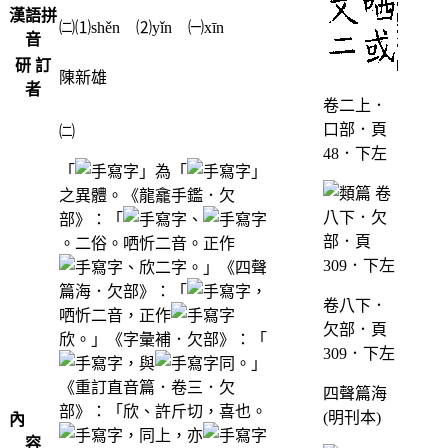
漢語拼
㈡⑴shěn ⑵yǐn ㈠xīn
音
研 訂
陳新雄
者
卷二上．
口部．頁
㈡
48．下左
「
」為「
」
之異體。《龍龕手鑑．欠
部》：「
、
。二俗。哂忻二音。正作
、欣二字。」《四聲
篇海．欠部》：「
，
卷八下．
哂忻二音，正作
欠部．頁
欣。」《字彙補．欠部》：「
309．下左
，與
同。」
《重訂直音篇．卷三．欠
四聲篇海
部》：「欣、許斤切，喜也。
(明刊本)
內
，同上，亦
容