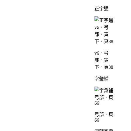
正字通
v6．弓
部．寅
下．頁38
字彙補
弓部．頁
66