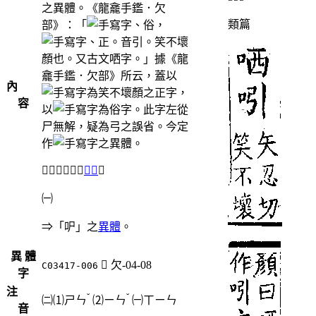
之異體。《龍龕手鑑．欠
類篇
部》：「
、俗，
、正。音引。笑不壞
顏也。又古文哂字。」據《龍
龕手鑑．欠部》所云，蓋以
內
為笑不壞顏之正字，
容
以
為俗字。此字左從
尸無解，疑為弓之誤省。今定
作
之異體。
＃「𣢁」另兼
正字
。
㈠
⇒「㕧」之
異體
。
異 體
󲻸
欠-04-08
C03417-006
字
注
ˇ
ˇ
㈡⑴
ㄕㄣ
⑵
ㄧㄣ
㈠
ㄒㄧㄣ
音