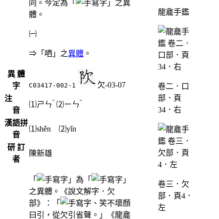
同。今定為「
」之異
龍龕手鑑
體。
㈠
⇒「哂」之
異體
。
異 體
欠-03-07
字
C03417-002-1
卷二．口
部．頁
注
ˇ
ˇ
⑴
ㄕㄣ
⑵
ㄧㄣ
34．右
音
漢語拼
⑴shěn ⑵yǐn
音
研 訂
陳新雄
者
「
」為「
」
卷三．欠
之異體。《說文解字．欠
部．頁4．
部》：「
、笑不壞顏
左
曰引，從欠引省聲。」《龍龕