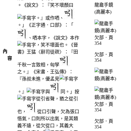
龍龕手鏡
。《說文》：『笑不壞顏曰
(高麗本)
。』或作哂、
。」《正字通．口部》：「
、哂本字，《說文》本作
，笑不壞面也。《晉
內
書》王猛〈辭司徒疏〉：『田
欠部．頁
容
354
千秋一言致相，匈孥
之。』《宋書．王弘傳》：
『孫叔未進，優孟見
。』
與
同。」按
從引省聲，猶之從引
也，
從口引聲，欠為張口
悟氣，口則所以出氣，是其類
欠部．頁
義不遠，從欠從口，其義大
354