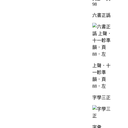
98
六書正譌
上聲．十
一軫準
韻．頁
88．左
字學三正
字彙