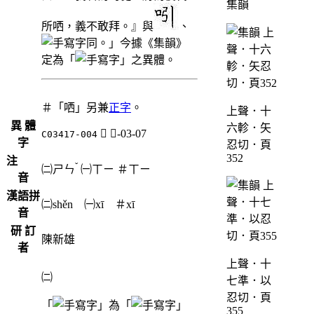
集韻
所哂，義不敢拜。』與
、
同。」今據《集韻》
定為「
」之異體。
＃「哂」另兼
正字
。
上聲．十
異 體
六軫．矢
𣢁
欠-03-07
C03417-004
字
忍切．頁
352
注
ˇ
㈡
ㄕㄣ
㈠
ㄒㄧ
＃
ㄒㄧ
音
漢語拼
㈡shěn ㈠xī ＃xī
音
研 訂
陳新雄
者
上聲．十
㈡
七準．以
忍切．頁
「
」為「
」
355