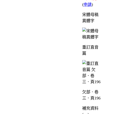
(
申請
)
宋體母稿
異體字
重訂直音
篇
欠部．卷
三．頁196
補充資料