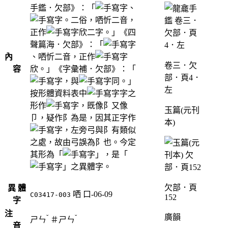
手鑑．欠部》：「
、
。二俗，哂忻二音，
正作
欣二字。」《四
聲篇海．欠部》：「
內
、哂忻二音，正作
卷三．欠
容
欣。」《字彙補．欠部》：「
部．頁4．
，與
同。」
左
按形體資料表中
字之
形作
，既像阝又像
玉篇(元刊
卩，疑作阝為是，因其正字作
本)
，左旁弓與阝有類似
之處，故由弓誤為阝也。今定
其形為「
」，是「
」之異體字。
欠部．頁
異 體
哂
口-06-09
C03417-003
152
字
注
廣韻
ˇ
ˇ
ㄕㄣ
＃
ㄕㄣ
音