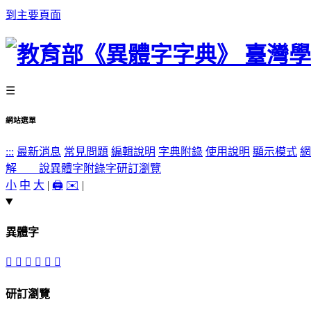
到主要頁面
☰
網站選單
:::
最新消息
常見問題
編輯說明
字典附錄
使用說明
顯示模式
網
解 說
異體字
附錄字
研訂瀏覽
小
中
大
|
🖨️
✉️
|
異體字
𢯸
𤼧
󸆨
𤼯
𦳠
𨂩
研訂瀏覽