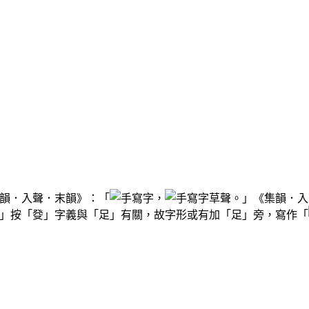
韻．入聲．末韻》：「
，
草聲。」《集韻．入
」按「癹」字義與「足」有關，故字形或有加「足」旁，寫作「