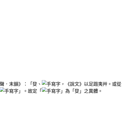
聲．末韻》：「癹、
，《說文》以足蹋夷艸。或從
」。故定「
」為「癹」之異體。