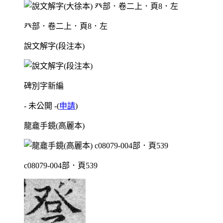
癶部．卷二上．頁8．左
說文解字(段注本)
碑別字新編
- 未公開 -
(
申請
)
龍龕手鏡(高麗本)
c08079-004部．頁539