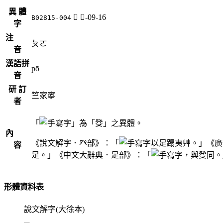
異 體
𨂩
足-09-16
B02815-004
字
注
ㄆㄛ
音
漢語拼
pō
音
研 訂
竺家寧
者
「
」為「癹」之異體。
內
《說文解字．癶部》：「
以足蹋夷艸。」《廣
容
足。」《中文大辭典．足部》：「
，與癹同。
形體資料表
說文解字(大徐本)